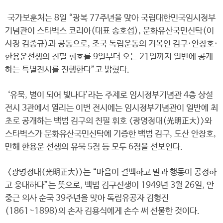
국가보훈처는 8일 “광복 77주년을 맞아 국립대한민국임시정부
기념관이 스타벅스 코리아(대표 송호섭), 문화유산국민신탁(이
사장 김종규)과 공동으로, 조국 독립운동의 거목인 김구·안창호·
한용운선생의 친필 휘호를 9일부터 오는 21일까지 일반에 공개
하는 특별전시를 진행한다”고 밝혔다.
‘유묵, 별이 되어 빛나다’라는 주제로 임시정부기념관 4층 상설
전시 3관에서 열리는 이번 전시에는 임시정부기념관이 일반에 최
초로 공개하는 백범 김구의 친필 휘호 <광명정대(光明正大)>와
스타벅스가 문화유산국민신탁에 기증한 백범 김구, 도산 안창호,
만해 한용운 선생의 유묵 5점 등 모두 6점을 선보인다.
<광명정대(光明正大)>는 “마음이 결백하고 말과 행동이 공정하
고 웅대하다”는 뜻으로, 백범 김구선생이 1949년 3월 26일, 안
중근 의사 순국 39주년을 맞아 독립유공자 김형진
(1861~1898)의 손자 김용식에게 손수 써 선물한 것이다.