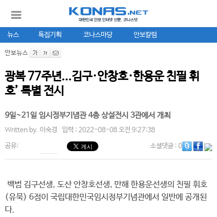
뉴스
특집기획
코나스마당
안보칼럼
안보뉴스
광복 77주년...김구·안창호·한용운 친필 휘
호’ 특별 전시
9일~21일 임시정부기념관 4층 상설전시 3관에서 개최
Written by.
이숙경
입력 : 2022-08-08 오전 9:27:38
공유:
소셜댓글
: 0
백범 김구선생, 도산 안창호선생, 만해 한용운선생의 친필 휘호
(유묵) 6점이 국립대한민국임시정부기념관에서 일반에 공개된
다.