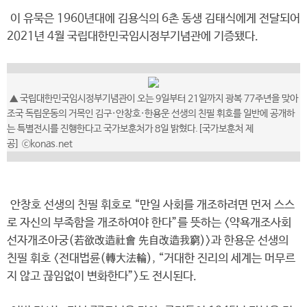
이 유묵은 1960년대에 김용식의 6촌 동생 김태식에게 전달되어
2021년 4월 국립대한민국임시정부기념관에 기증됐다.
▲ 국립대한민국임시정부기념관이 오는 9일부터 21일까지 광복 77주년을 맞아
조국 독립운동의 거목인 김구·안창호·한용운 선생의 친필 휘호를 일반에 공개하
는 특별전시를 진행한다고 국가보훈처가 8일 밝혔다.[국가보훈처 제
공] ⓒkonas.net
안창호 선생의 친필 휘호로 “만일 사회를 개조하려면 먼저 스스
로 자신의 부족함을 개조하여야 한다”를 뜻하는 <약욕개조사회
선자개조아궁(若欲改造社會 先自改造我窮)>과 한용운 선생의
친필 휘호 <전대법륜(轉大法輪), “거대한 진리의 세계는 머무르
지 않고 끊임없이 변화한다”>도 전시된다.