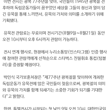
이번 전시는 광복 77주년을 맞아, 국민들이 1945년 광복을 전
후하여 독립운동가들이 꿈꾸었던 세상을 그들의 정신과 얼이 담
긴 유묵을 통해 느끼면서, 유묵의 가치와 의미를 소개하기 위해
기획됐다.
유묵전 관람료는 무료이며 전시기간(8월9일∼8월21일) 동안
오전 10시부터 오후 6시까지 관람이 가능하다.
전시 연계 행사로, 현장에서 누리소통망(인스타그램) 인증 행사
에 참여한 관람객에게 선착순으로 스타벅스 친필휘호 통컵(텀블
러)을 증정할 예정이다.
박민식 국가보훈처장은 “제77주년 광복절을 맞이하여 개최한
독립운동가 유묵전에 많은 국민들이 찾음으로써, 광복절의 의미
와 유묵의 가치를 함께 되새기는 소중한 기회가 되기를 기대한
다”고 밝혔다.
한편, 특별전시가 시작되는 첫 날인 9일 오전 10시, 대한민국임