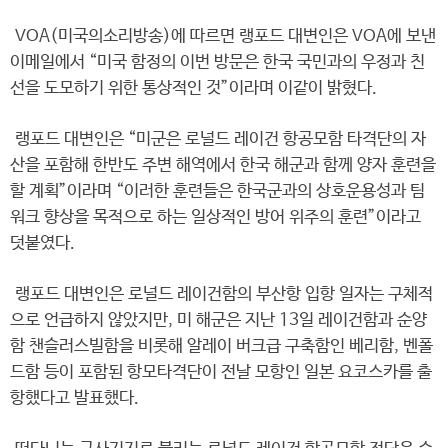
VOA(미국의소리방송)에 따르면 랭포드 대변인은 VOA에 보낸
이메일에서 “미국 함정의 이번 방문은 한국 국민과의 우정과 친
선을 도모하기 위한 통상적인 것”이라며 이같이 밝혔다.
랭포드 대변인은 “미군은 로널드 레이건 항공모함 타격단의 자
산을 포함해 한반도 주변 해역에서 한국 해군과 함께 양자 훈련을
할 계획”이라며 “이러한 훈련들은 한국군과의 상호운용성과 팀
워크 향상을 목적으로 하는 일상적인 방어 위주의 훈련”이라고
덧붙였다.
랭포드 대변인은 로널드 레이건함의 부산항 입항 일자는 구체적
으로 언급하지 않았지만, 미 해군은 지난 13일 레이건함과 순양
함 챈슬러스빌함을 비롯해 알레이 버크급 구축함인 베리함, 벤폴
드함 등이 포함된 항모타격단이 전날 모항인 일본 요코스카를 출
항했다고 발표했다.