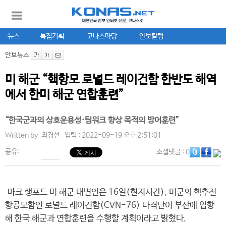
뉴스
특집기획
코나스마당
안보칼럼
안보뉴스
미 해군 “핵항모 로널드 레이건함 한반도 해역
에서 한미 해군 연합훈련”
“한국군과의 상호운용성·팀워크 향상 목적의 방어훈련”
Written by.
최경선
입력 : 2022-09-19 오후 2:51:01
공유:
소셜댓글
: 0
마크 랭포드 미 해군 대변인은 16일(현지시간), 미군의 핵추진
항공모함인 로널드 레이건함(CVN-76) 타격단이 부산에 입항
해 한국 해군과 연합훈련을 수행할 계획이라고 밝혔다.