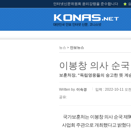
인터넷신문위원회 윤리강령을 준수합니다
즐
뉴스 >
안보뉴스
이봉창 의사 순국
보훈처장, "독립영웅들의 숭고한 뜻 계승
Written by.
이숙경
입력 : 2022-10-11 오전
공유:
국가보훈처는 이봉창 의사 순국 제9
사업회 주관으로 개최했다고 밝혔다