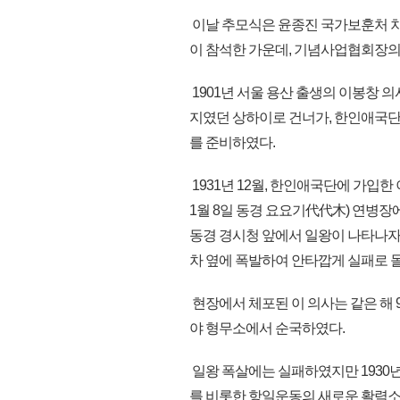
이날 추모식은 윤종진 국가보훈처 차장
이 참석한 가운데, 기념사업협회장의 
1901년 서울 용산 출생의 이봉창 
지였던 상하이로 건너가, 한인애국단
를 준비하였다.
1931년 12월, 한인애국단에 가입한
1월 8일 동경 요요기代代木) 연병장
동경 경시청 앞에서 일왕이 나타나자
차 옆에 폭발하여 안타깝게 실패로 
현장에서 체포된 이 의사는 같은 해 9
야 형무소에서 순국하였다.
일왕 폭살에는 실패하였지만 1930
를 비롯한 항일운동의 새로운 활력소가