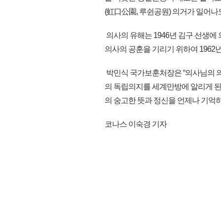
(虹口公園, 루쉰공원) 의거가 일어나
의사의 유해는 1946년 김구 선생에
의사의 공훈을 기리기 위하여 1962
박민식 국가보훈처장은 “의사님의 
의 독립의지를 세계만방에 알리게 된
의 숭고한 뜻과 정신을 언제나 기억하고
코나스 이숙경 기자