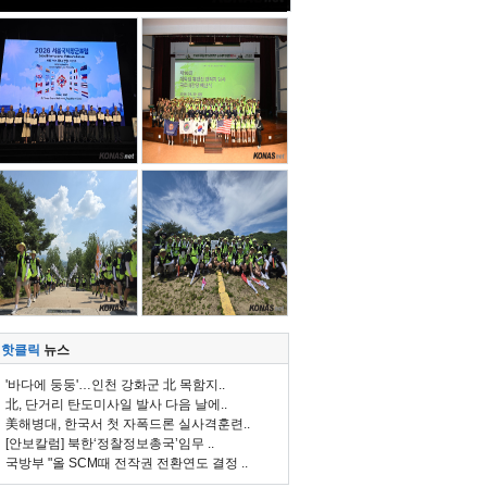
핫클릭
뉴스
'바다에 둥둥'…인천 강화군 北 목함지..
北, 단거리 탄도미사일 발사 다음 날에..
美해병대, 한국서 첫 자폭드론 실사격훈련..
[안보칼럼] 북한‘정찰정보총국’임무 ..
국방부 "올 SCM때 전작권 전환연도 결정 ..