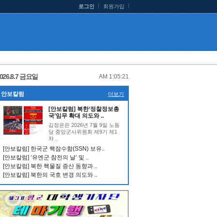
로그인
회원가입
026.8.7 금요일
AM 1:05:22
안보칼럼
더보기
[안보칼럼] 북한‘정찰정보총
국’임무 확대 의도와 ..
김정은은 2026년 7월 9일 노동
당 중앙군사위원회 제9기 제1
차 ..
[안보칼럼] 한국군 핵잠수함(SSN) 보유..
[안보칼럼] ‘유엔군 참전의 날’ 및 ..
[안보칼럼] 북한 핵물질 증산 동향과 ..
[안보칼럼] 북한의 국호 변경 의도와 ..