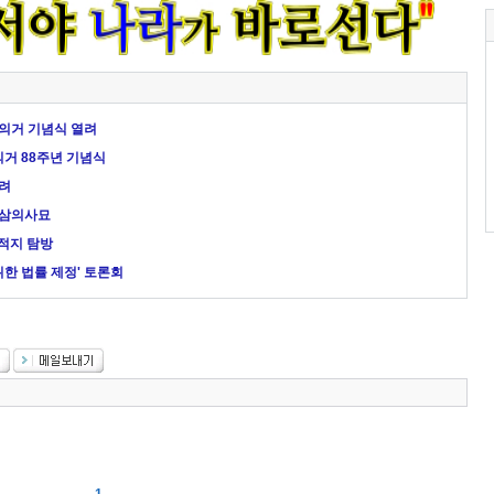
 의거 기념식 열려
의거 88주년 기념식
열려
 삼의사묘
사적지 탐방
한 법률 제정' 토론회