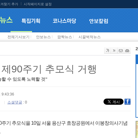
겨찾기 추가
시작페이지로 설정
전체기사보기
l
안보뉴스
l
깜짝뉴스
l
시끌벅적뉴스
2
 제90주기 추모식 거행
할 수 있도록 노력할 것”
 9:43:36
소셜댓글
: 0
0주기 추모식을 10일 서울 용산구 효창공원에서 이봉창의사기념
.