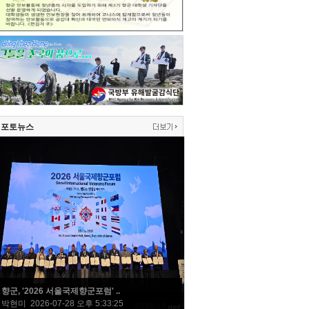
포토뉴스
향군, '2026 서울국제향군포럼' ..
박현미 2026-07-28 오후 5:33:25