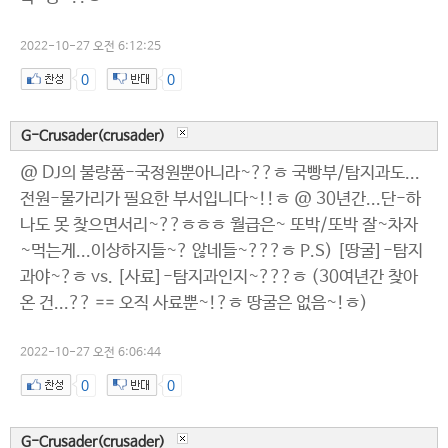
2022-10-27 오전 6:12:25
0
0
G-Crusader(crusader)
@ DJ의 불량품-국정원뿐아니라~??ㅎ 국빵부/탐지과도...
전원-물가리가 필요한 부서입니다~!!ㅎ @ 30년간...단-하
나도 못 찾으면서리~??ㅎㅎㅎ 월급은~ 또박/또박 잘~차자
~먹는게...이상하지들~? 않네들~???ㅎ P.S) [땅굴]-탐지
과야~?ㅎ vs. [사료]-탐지과인지~???ㅎ (30여년간 찾아
온 건...?? == 오직 사료뿐~!?ㅎ 땅굴은 없음~!ㅎ)
2022-10-27 오전 6:06:44
0
0
G-Crusader(crusader)