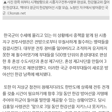
▲ 사진 왼쪽 위부터 시계방향으로 시흥지구전투사령부 편성표, 한강철교와 끊어
진 한강대교, 맥아더 장군의 한강방어선 시찰 모습, 노량진 지구에서 방어중인 국
군. ⓒkonas.net
한국군이 수세에 몰리고 있는 이 상황에서 중책을 맡게 된 시흥
지구 전투사령관은 전방으로부터 무질서하게 철수하는 병력들을
집결시켰다. 대부분 전투 장비를 잃어버리고 조직마저 유지하지
못한 채 철수하였기에 부대들을 500명 단위의 혼성대대로 편성
한 후 혼성 수도사단과 혼성 제7사단, 혼성 제2사단을 만들어 3
개의 사단으로 재편성했다. 이러한 국군 주력부대들이 새로운 방
어선인 한강 남쪽에 배치됐다.
또한 미 지상군 참전이 정해지더라도 한반도에 상륙해 전투 전개
를 갖출 시간이 필요하기에 향후 3일 동안 한강 방어선을 지탱해
주어야 미군이 들어올 발판을 제공할 수 있는 상황이었다. 당시
김홍일 사령관은 ‘앞으로 3일 동안 한강선을 지키느냐 못지키느