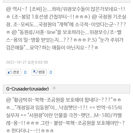
@ 역시~? [조씨]는...좌파/위장보수들이 많은가보네요~!!
ㅎ (조-봉암 1호선생 간첩부터~!!ㅎㅎㅎ) @ 국정원 기조실
장, 조-모씨도...국정원의 "개혁"에 소극적-이엇다는군~???
ㅎ @ "동원류/서훈-line"을 보호하라는...위장보수/조-벨
스-옹의 밀-명을 받앗는지...???ㅎㅎㅎ P.S) "눈가 주위가
검은애들"...묘약?하는 애들이 아닌지요~??ㅎ
2022-10-27 오전 6:02:50
0
0
G-Crusader(crusader)
@ "황금박쥐-북핵-조공원을 보호해야 합네다~???"ㅎㅎ
ㅎ..."개정일과 임동원"이...낙점햇던~!?! == 반역-615의
실무자 == "서원장"이란 인물을 극찬~햇던...M-180/카멜
레-옹~!!ㅎㅎㅎ 그런~ 불량-북핵-조공원을 보호해야만~?
ㅎ 한다더니~~!!ㅎㅎㅎ