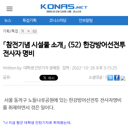
뉴스
특집기획
코나스마당
안보칼럼
기획/특집
「참전기념 시설물 소개」 (52) 한강방어선전투
전사자 명비
Written by.
대학생 인턴기자 정예원
입력 : 2022-10-26 오후 3:15:25
공유:
소셜댓글
: 5
서울 동작구 노들나루공원에 있는 한강방어선전투 전사자명비
를 취재하면서 겪은 일이다.
“나 지금 향군 대학생 인턴기자로 취재왔는데,