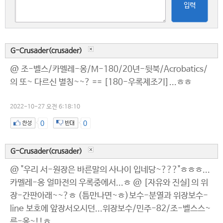
입력
G-Crusader(crusader)
@ 조-벨스/카멜레-옹/M-180/20년-뒷북/Acrobatics/
의 또~ 다르신 별칭~~? == [180-우록제조기]...ㅎㅎ
2022-10-27 오전 6:18:10
0
0
G-Crusader(crusader)
@ "우리 서-원장은 바른말의 사나이 입네당~???"ㅎㅎㅎ...
카멜레-옹 얼마전의 우록중에서...ㅎ @ [자유와 진실]의 위
장-간판아래~~?ㅎ (틈만나면~ㅎ)보수-분열과 위장보수-
line 보호에 앞장서오시던...위장보수/민주-82/조-벨스스~
륵-옹~!!ㅎ