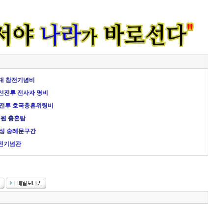
부대 참전기념비
어선전투 전사자 명비
구전투 호국충혼위령비
공원 충혼탑
도성 숭례문구간
전기념관