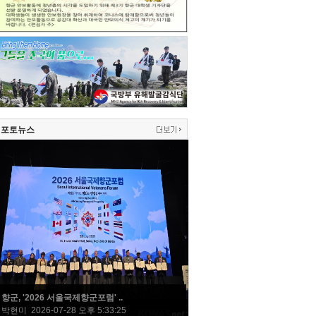
포토뉴스
향군, '2026 서울국제향군포럼' ..
박현미 2026-07-28 오후 5:33:25