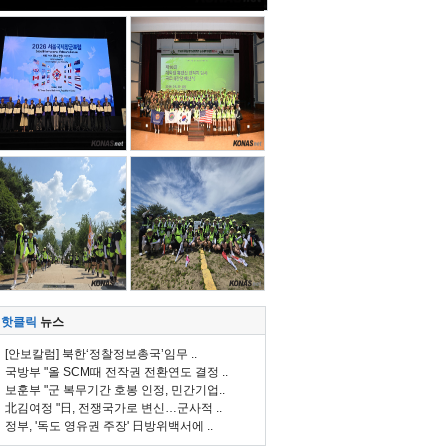
핫클릭
뉴스
[안보칼럼] 북한‘정찰정보총국’임무 ..
국방부 "올 SCM때 전작권 전환연도 결정 ..
보훈부 "군 복무기간 호봉 인정, 민간기업..
北김여정 "日, 전쟁국가로 변신…군사적 ..
정부, '독도 영유권 주장' 日방위백서에 ..