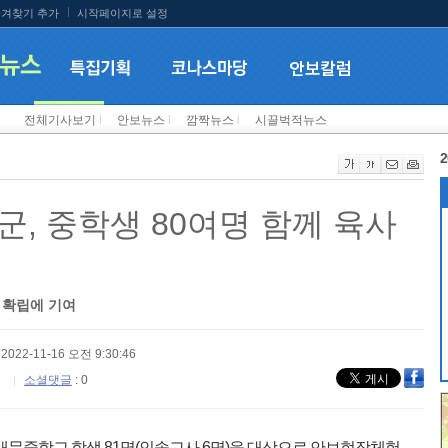
겨찾기 추가
시작페이지로 설정
전체기사보기
l
안보뉴스
l
깜짝뉴스
l
시끌벅적뉴스
2
군, 중학생 80여명 함께 육사
 확립에 기여
 2022-11-16 오전 9:30:46
소셜댓글
: 0
배문중학교 학생 81명(인솔교사 6명)을 대상으로 안보현장체험