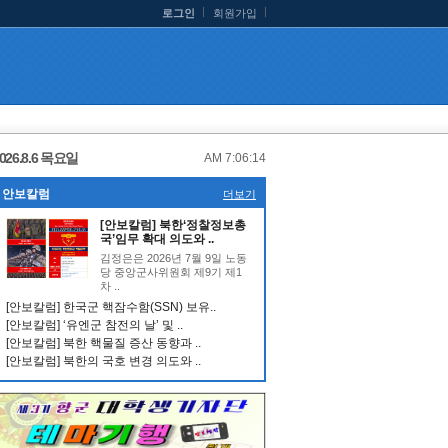
로그인
회원가입
026.8.6 목요일
AM 7:06:14
안보칼럼
더보기
[안보칼럼] 북한‘정찰정보총
국’임무 확대 의도와 ..
김정은은 2026년 7월 9일 노동
당 중앙군사위원회 제9기 제1
차 ..
[안보칼럼] 한국군 핵잠수함(SSN) 보유..
[안보칼럼] ‘유엔군 참전의 날’ 및 ..
[안보칼럼] 북한 핵물질 증산 동향과 ..
[안보칼럼] 북한의 국호 변경 의도와 ..