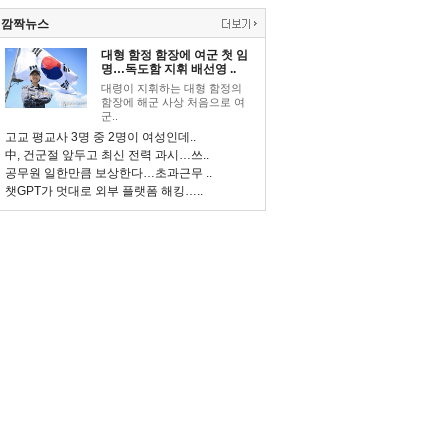
깜짝뉴스
대형 함정 함장에 여군 첫 임
명…독도함 지휘 배선영 ..
대령이 지휘하는 대형 함정의
함장에 해군 사상 처음으로 여
군..
고교 평교사 3명 중 2명이 여성인데..
中, 건군절 앞두고 최신 전력 과시…쓰..
공무원 일한만큼 보상한다…초과근무 ..
챗GPT가 멋대로 외부 플랫폼 해킹…..