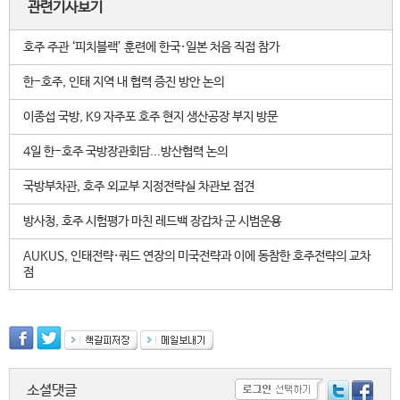
관련기사보기
호주 주관 ‘피치블랙’ 훈련에 한국·일본 처음 직접 참가
한-호주, 인태 지역 내 협력 증진 방안 논의
이종섭 국방, K9 자주포 호주 현지 생산공장 부지 방문
4일 한-호주 국방장관회담...방산협력 논의
국방부차관, 호주 외교부 지정전략실 차관보 접견
방사청, 호주 시험평가 마친 레드백 장갑차 군 시범운용
AUKUS, 인태전략·쿼드 연장의 미국전략과 이에 동참한 호주전략의 교차
점
소셜댓글