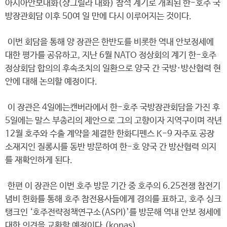
아시아안보대화(샹그릴라 대화) 참석 계기로 개최된 한-호주 국
방장관회담 이후 50여 일 만에 다시 이루어지는 것이다.
이번 회담을 통해 양 장관은 한반도를 비롯한 역내 안보정세에
대한 평가를 공유하고, 지난 6월 NATO 정상회의 계기 한-호주
정상회담 합의의 후속조치의 일환으로 양국 간 국방·방산협력 현
안에 대해 논의할 예정이다.
이 장관은 4일에는캔버라에서 한-호주 국방장관회담을 가진 후
5일에는 말스 부총리의 제안으로 그의 고향이자 지역구이며 작년
12월 호주와 수출 계약을 체결한 한화디펜스 K-9 자주포 공장
소재지인 질롱시를 동반 방문하여 한-호 양국 간 방산협력 의지
를 재확인하게 된다.
한편 이 장관은 이번 호주 방문 기간 중 호주의 6.25전쟁 참전기
념비 헌화를 통해 호주 참전용사들에게 경의를 표하고, 호주 싱크
탱크인 ‘호주전략정책연구소(ASPI)’를 방문해 역내 안보 정세에
대한 의견을 교환할 예정이다.(konas)