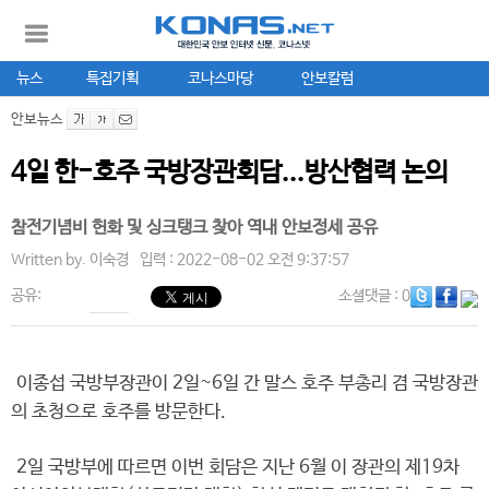
뉴스
특집기획
코나스마당
안보칼럼
안보뉴스
4일 한-호주 국방장관회담...방산협력 논의
참전기념비 헌화 및 싱크탱크 찾아 역내 안보정세 공유
Written by.
이숙경
입력 : 2022-08-02 오전 9:37:57
공유:
소셜댓글
: 0
이종섭 국방부장관이 2일~6일 간 말스 호주 부총리 겸 국방장관
의 초청으로 호주를 방문한다.
2일 국방부에 따르면 이번 회담은 지난 6월 이 장관의 제19차