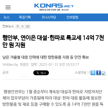
뉴스
특집기획
코나스마당
안보칼럼
안보뉴스
행안부, 연이은 대설·한파로 특교세 14억 7천
만 원 지원
남은 겨울철 대응 인력에 대한 방한용품 지원 등 안전 확보
Written by.
최경선
입력 : 2023-01-31 오전 10:53:17
공유:
소셜댓글
: 0
행정안전부는 1월 중순부터 계속된 대설과 한파로 지방자치단
체의 업무부담이 가중됨에 따라 대설·한파 대응 활동에 필요한
방한물품 및 재료 등을 구매할 수 있도록 총 14억 7천만 원을 특