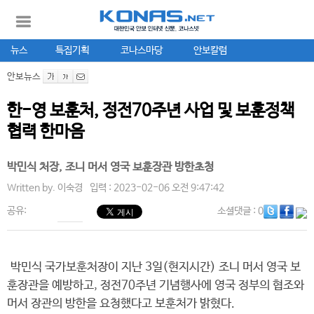
뉴스
특집기획
코나스마당
안보칼럼
안보뉴스
한-영 보훈처, 정전70주년 사업 및 보훈정책
협력 한마음
박민식 처장, 조니 머서 영국 보훈장관 방한초청
Written by.
이숙경
입력 : 2023-02-06 오전 9:47:42
공유:
소셜댓글
: 0
박민식 국가보훈처장이 지난 3일(현지시간) 조니 머서 영국 보
훈장관을 예방하고, 정전70주년 기념행사에 영국 정부의 협조와
머서 장관의 방한을 요청했다고 보훈처가 밝혔다.