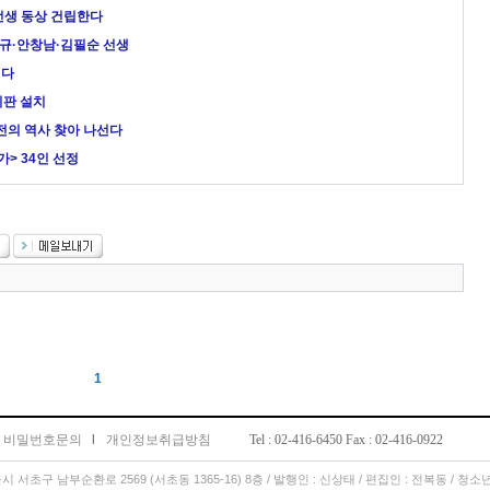
선생 동상 건립한다
몽규·안창남·김필순 선생
린다
지판 설치
전의 역사 찾아 나선다
> 34인 선정
1
비밀번호문의
l
개인정보취급방침
Tel : 02-416-6450 Fax : 02-416-0922
서울시 서초구 남부순환로 2569 (서초동 1365-16) 8층 / 발행인 : 신상태 / 편집인 : 전복동 / 청