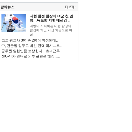
깜짝뉴스
대형 함정 함장에 여군 첫 임
명…독도함 지휘 배선영 ..
대령이 지휘하는 대형 함정의
함장에 해군 사상 처음으로 여
군..
고교 평교사 3명 중 2명이 여성인데..
中, 건군절 앞두고 최신 전력 과시…쓰..
공무원 일한만큼 보상한다…초과근무 ..
챗GPT가 멋대로 외부 플랫폼 해킹…..