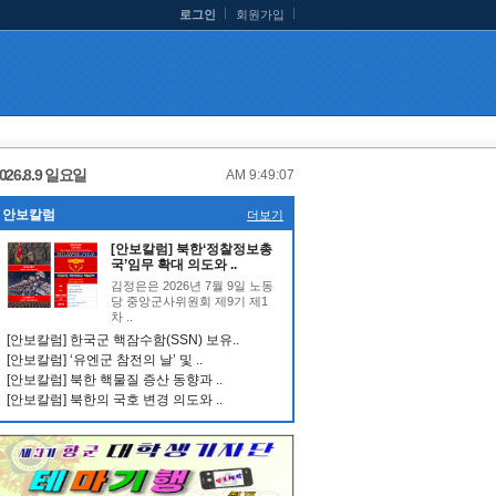
로그인
회원가입
026.8.9 일요일
AM 9:49:07
안보칼럼
더보기
[안보칼럼] 북한‘정찰정보총
국’임무 확대 의도와 ..
김정은은 2026년 7월 9일 노동
당 중앙군사위원회 제9기 제1
차 ..
[안보칼럼] 한국군 핵잠수함(SSN) 보유..
[안보칼럼] ‘유엔군 참전의 날’ 및 ..
[안보칼럼] 북한 핵물질 증산 동향과 ..
[안보칼럼] 북한의 국호 변경 의도와 ..