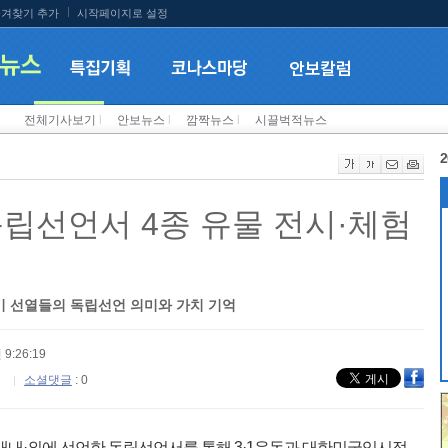
겨찾기 추가
시작페이지로 설정
전체기사보기
l
안보뉴스
l
깜짝뉴스
l
시끌벅적뉴스
2
독립선언서 4종 유물 전시·체험
계기 선열들의 독립선언 의미와 가치 기억
 9:26:19
소셜댓글
: 0
9년 대내·외에 선언한 독립선언서를 통해 3·1운동과 대한민국임시정