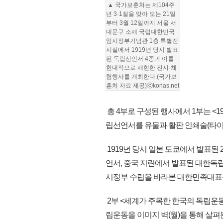
▲ 국가보훈처는 제104주
년 3·1절을 맞아 오는 21일
부터 3월 12일까지 서울 서
대문구 소재 국립대한민국
임시정부기념관 1층 특별전
시실에서 1919년 당시 발표
된 독립선언서 4종과 이를
현대적으로 재현한 전시·체
험행사를 개최한다.(국가보
훈처 자료 제공)ⓒkonas.net
총 4부로 구성된 행사에서 1부는 <19
립선언서를 유물과 활판 인쇄술(타이
1919년 당시 일본 도쿄에서 발표된
언서, 중국 지린에서 발표된 대한독
시정부 수립을 바라본 대한민족대표독
2부 <세계가 주목한 한국의 독립운동
립운동을 이미지 벽(월)을 통해 살펴