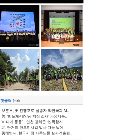
핫클릭
뉴스
보훈부, 美 전쟁포로·실종자 확인국과 M..
美, '반도체·태양광 핵심 소재' 파생제품..
'바다에 둥둥'…인천 강화군 北 목함지..
北, 단거리 탄도미사일 발사 다음 날에..
美해병대, 한국서 첫 자폭드론 실사격훈련..