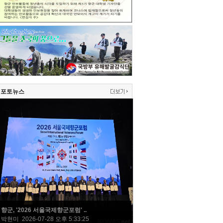
포토뉴스
향군, '2026 서울국제향군포럼' ..
박현미 2026-07-28 오후 5:33:25