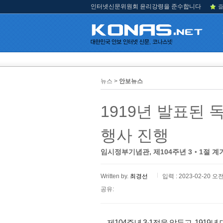
인터넷신문위원회 윤리강령을 준수합니다
즐
뉴스 >
안보뉴스
1919년 발표된 
행사 진행
임시정부기념관, 제104주년 3‧1절 
Written by.
최경선
입력 : 2023-02-20 오전
공유:
제104주년 3·1절을 앞두고, 191