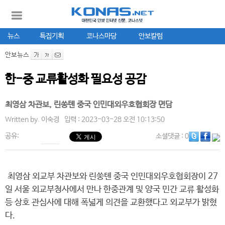
뉴스
특집기획
코나스마당
안보칼럼
안보뉴스
한-중 교류활성화 필요성 공감
최영삼 차관보, 린쑹톈 중국 인민대외우호협회장 면담
Written by.
이숙경
입력 : 2023-03-28 오전 10:13:50
공유:
소셜댓글
: 0
최영삼 외교부 차관보와 린쑹톈 중국 인민대외우호협회장이 27
일 서울 외교부청사에서 만나 한중관계 및 양국 민간 교류 활성화
등 상호 관심사에 대해 폭넓게 의견을 교환했다고 외교부가 밝혔
다.