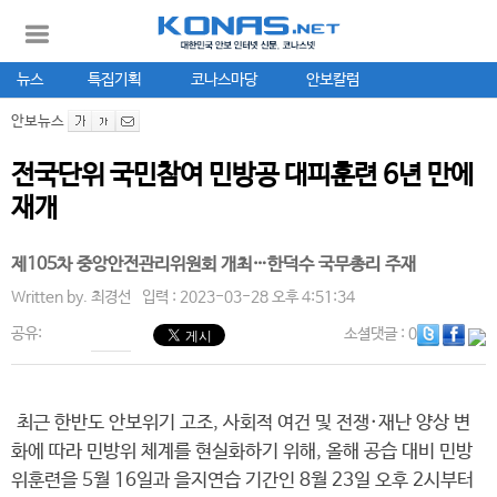
뉴스
특집기획
코나스마당
안보칼럼
안보뉴스
전국단위 국민참여 민방공 대피훈련 6년 만에
재개
제105차 중앙안전관리위원회 개최…한덕수 국무총리 주재
Written by.
최경선
입력 : 2023-03-28 오후 4:51:34
공유:
소셜댓글
: 0
최근 한반도 안보위기 고조, 사회적 여건 및 전쟁·재난 양상 변
화에 따라 민방위 체계를 현실화하기 위해, 올해 공습 대비 민방
위훈련을 5월 16일과 을지연습 기간인 8월 23일 오후 2시부터