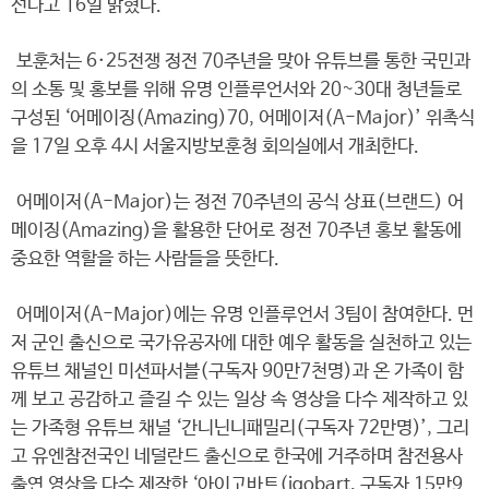
선다고 16일 밝혔다.
보훈처는 6·25전쟁 정전 70주년을 맞아 유튜브를 통한 국민과
의 소통 및 홍보를 위해 유명 인플루언서와 20~30대 청년들로
구성된 ‘어메이징(Amazing)70, 어메이저(A-Major)’ 위촉식
을 17일 오후 4시 서울지방보훈청 회의실에서 개최한다.
어메이저(A-Major)는 정전 70주년의 공식 상표(브랜드) 어
메이징(Amazing)을 활용한 단어로 정전 70주년 홍보 활동에
중요한 역할을 하는 사람들을 뜻한다.
어메이저(A-Major)에는 유명 인플루언서 3팀이 참여한다. 먼
저 군인 출신으로 국가유공자에 대한 예우 활동을 실천하고 있는
유튜브 채널인 미션파서블(구독자 90만7천명)과 온 가족이 함
께 보고 공감하고 즐길 수 있는 일상 속 영상을 다수 제작하고 있
는 가족형 유튜브 채널 ‘간니닌니패밀리(구독자 72만명)’, 그리
고 유엔참전국인 네덜란드 출신으로 한국에 거주하며 참전용사
출연 영상을 다수 제작한 ‘아이고바트(igobart, 구독자 15만9