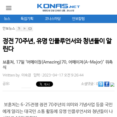
뉴스
특집기획
코나스마당
안보칼럼
안보뉴스
정전 70주년, 유명 인플루언서와 청년들이 알
린다
보훈처, 17일 ‘어메이징(Amazing)70, 어메이저(A-Major)’ 위촉
식
Written by.
이숙경
입력 : 2023-04-17 오전 9:26:44
공유:
소셜댓글
: 0
보훈처는 6·25전쟁 정전 70주년의 의미와 기념사업 등을 국민
에게 알리는 대국민 소통 활동에 유명 인플루언서와 청년들이 나