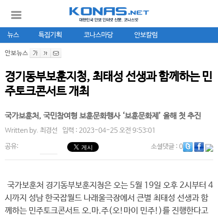
뉴스
특집기획
코나스마당
안보칼럼
안보뉴스
경기동부보훈지청, 최태성 선생과 함께하는 민
주토크콘서트 개최
국가보훈처, 국민참여형 보훈문화행사 ‘보훈문화제’ 올해 첫 추진
Written by.
최경선
입력 : 2023-04-25 오전 9:53:01
공유:
소셜댓글
: 0
국가보훈처 경기동부보훈지청은 오는 5월 19일 오후 2시부터 4
시까지 성남 한국잡월드 나래울극장에서 큰별 최태성 선생과 함
께하는 민주토크콘서트 오.마.주(오!마이 민주!)를 진행한다고