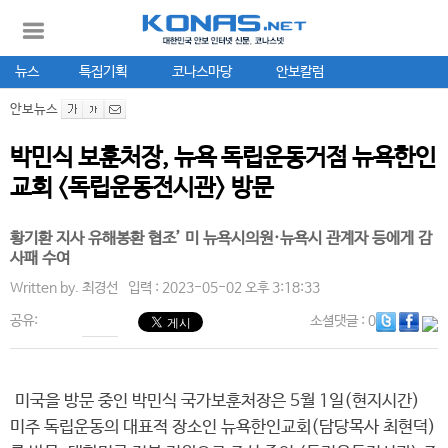
뉴스
특집기획
코나스마당
안보칼럼
안보뉴스
박민식 보훈처장, 뉴욕 독립운동거점 뉴욕한인
교회 <독립운동전시관> 방문
황기환 지사 유해봉환 협조’ 미 뉴욕시의원·뉴욕시 관계자 등에게 감
사패 수여
Written by.
최경선
입력 : 2023-05-02 오후 3:18:33
공유:
소셜댓글
: 0
미국을 방문 중인 박민식 국가보훈처장은 5월 1일(현지시간)
미주 독립운동의 대표적 장소인 뉴욕한인교회(담당목사 최현덕)