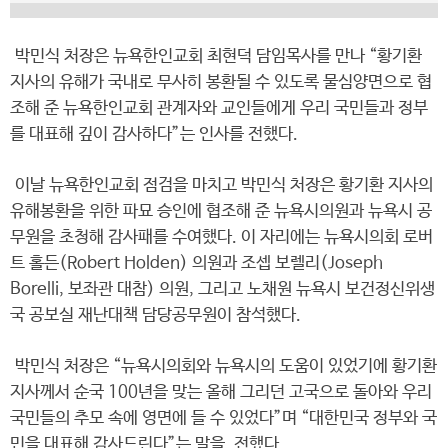
박민식 처장은 뉴욕한인교회 최현덕 담임목사를 만나 “황기환
지사의 유해가 국내로 무사히 봉환될 수 있도록 물심양면으로 협
조해 준 뉴욕한인교회 관계자와 교인들에게 우리 국민들과 정부
를 대표해 깊이 감사하다”는 인사를 전했다.
이날 뉴욕한인교회 점검을 마치고 박민식 처장은 황기환 지사의
유해봉환을 위한 파묘 승인에 협조해 준 뉴욕시의원과 뉴욕시 공
무원을 초청해 감사패를 수여했다. 이 자리에는 뉴욕시의회 로버
트 홀든(Robert Holden) 의원과 조셉 보렐리(Joseph
Borelli, 보좌관 대참) 의원, 그리고 노채원 뉴욕시 보건정신위생
국 공보실 재난대책 담당공무원이 참석했다.
박민식 처장은 “뉴욕시의회와 뉴욕시의 도움이 있었기에 황기환
지사께서 순국 100년을 맞는 올해 그리던 고국으로 돌아와 우리
국민들의 추모 속에 영면에 들 수 있었다”며 “대한민국 정부와 국
민을 대표해 감사드린다”는 말을 전했다.