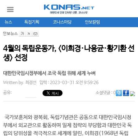
뉴스
특집기획
코나스마당
안보칼럼
안보뉴스
4월의 독립운동가, <이희경·나용균·황기환 선
생> 선정
대한민국임시정부에서 조국 독립 위해 세계 누벼
Written by.
최경선
입력 : 2023-03-31 오전 9:59:26
공유:
소셜댓글
: 0
국가보훈처와 광복회, 독립기념관은 공동으로 대한민국임시정
부에서 외교관으로 활동하며 일제 침략의 부당함과 대한민국 독
립의 당위성을 적극적으로 세계에 알린, 이희경(1968년 독립