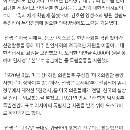
회 재건에도 앞장섰다. 1919년 임시정부 내무부의 인가를 얻어
회규를 제정하고 선언서를 발표하는 등 초창기 대한적십자회의
토대 구축과 체계 확립에 힘썼으며, 간호원 양성소와 병원 설립도
추진하여 독립전쟁에 필요한 인력양성에도 노력을 기울였다.
선생은 미국 시애틀, 샌프란시스코 등 한인사회를 직접 찾아가
선전활동을 통해 미주 한인사회의 적극적인 지원을 이끌어내 대
한적십자회 회원을 모집했으며, 모집한 의연금 4,000여 원을 상
하이 임시정부 본부로 송금하는 등 독립운동을 지원했다.
1920년 8월, 미국 상·하원 의원들로 구성된 ‘미국의원단 동양
시찰단’이 상하이를 방문하자, 선생은 교제위원에 선정되어 임시
정부에서 제작한 「진정서」를 미국 의원들에게 전달, 한국의 실상
을 알리는 외교활동을 펼쳤고, 1921년 안공근과 함께 임시정부
특별전권대표로 러시아의 독립자금 지원을 받기 위해 모스크바
로 파견되기도 했다.
선생은 1937년 국내로 귀국하여 호흡기 전문의로 활동했으며