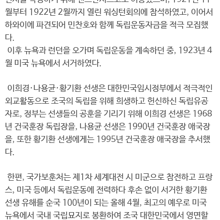
월부터 1922년 2월까지 열린 워싱턴회의에 참석하였고, 이어서
하와이에 파견되어 민찬호와 함께 독립운동자금을 적극 모집했
다.
이후 뉴욕과 런던을 오가며 독립운동을 계속하던 중, 1923년 4
월 미국 뉴욕에서 서거하였다.
이희경·나용균·황기환 선생은 대한민국임시정부에서 적극적인
외교활동으로 조국의 독립을 위해 희생하고 헌신하신 독립유공
자로, 정부는 선생들의 공훈을 기리기 위해 이희경 선생은 1968
년 건국훈장 독립장을, 나용균 선생은 1990년 건국훈장 애국장
을, 또한 황기환 선생에게는 1995년 건국훈장 애국장을 추서했
다.
한편, 국가보훈처는 제1차 세계대전 시 미군으로 참전하고 프랑
스, 미국 등에서 독립운동에 전력하다 후손 없이 서거한 황기환
선생 유해를 순국 100년이 되는 올해 4월, 최고의 예우로 미국
뉴욕에서 국내 국립묘지로 봉환하여 조국 대한민국에서 영면할