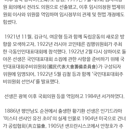
원 회의에서 전라도 의원으로 선출됐고, 이후 임시의정원 법제위
원회 이사와 위원을 역임하며 임시정부의 관제 및 헌법 개정에도
힘썼다.
1921년 11월, 김규식, 여운형 등과 함께 독립운동의 새로운 방
향을 모색하고자, 1922년 러시아 코민테른 집행위원회가 주최
한 극동인민대표대회에 참석했다. 1922년 2월 다시 상하이로 돌
아온 선생은 국민대표대회 소집에 관한 사항을 준비하기 위해 국
민대표대회주비위원회(國民代表大會籌備委員會)가 구성되자
위원에 임명되어, 1922년 5월 김철 등과 함께 ‘국민대표대회주
비위원회 선언서’를 발표했다.
선생은 광복 이후 국회의원 등을 역임하고 1984년 서거하였다.
1886년 평안남도 순천에서 출생한 황기환 선생은 인기드라마
‘미스터 션샤인 유진 초이’의 실제 인물로 1904년 미국으로 건너
가 공립협회(共立協會, 1905년 샌프란시스코에서 안창호가 주