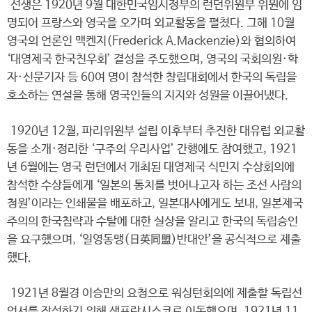
선생은 1920년 9월 대한민국임시정부의 런던위원부 위원에 임
명되어 프랑스와 영국을 오가며 외교활동을 펼쳤다. 그해 10월
영국의 언론인 맥켄지(Frederick A.Mackenzie)와 협의하여
‘대영제국 한국친우회’ 결성을 주도했으며, 영국의 국회의원·학
자·신문기자 등 60여 명이 참석한 창립대회에서 한국의 독립을
호소하는 연설을 통해 영국인들의 지지와 성원을 이끌어냈다.
1920년 12월, 파리위원부 설립 이후부터 추진한 대유럽 외교활
동을 소개·정리한 ‘구주의 우리사업’ 간행에도 참여했고, 1921
년 6월에는 영국 런던에서 개최된 대영제국 식민지 수상회의에
참석한 수상들에게 ‘일본의 통치를 벗어나고자 하는 조선 사람의
청원’이라는 인쇄물을 배포하고, 일본대사에게도 보내, 일본제국
주의의 한국침략과 수탈에 대한 실상을 알리고 한국의 독립승인
을 요구했으며, ‘일영동맹(日英同盟)반대안’을 공식적으로 제출
했다.
1921년 8월경 이승만의 요청으로 워싱턴회의에 제출할 독립선
언서를 작성하기 위해 샌프란시스코로 이동했으며, 1921년 11