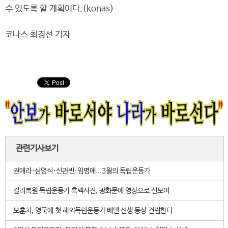
수 있도록 할 계획이다.(konas)
코나스 최경선 기자
관련기사보기
권애라·심영식·신관빈·임명애...3월의 독립운동가
컬러복원 독립운동가 흑백사진, 광화문에 영상으로 선보여
보훈처, 영국에 첫 해외독립운동가 베델 선생 동상 건립한다