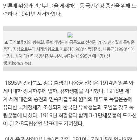
언론에 위생과 관련된 글을 게재하는 등 국민건강 증진을 위해 노
력하다 1941년 서거하였다.
▲ 국가보훈처와 광복회, 독립기념관이 공동으로 선정한 2023년 4월의 독립운
동가. 좌상으로부터 시계방향으로 이희경(1968년 독립장), 나용균(1990년 애
국장),
상해 대한민국임시정부 청사,
황기환(1995년 애국장) 선
생.ⓒkonas.net
1895년 전라북도 정읍 출생의 나용균 선생은 1914년 일본 와
세다대학 정치학부에 입학, 유학생활을 시작했다. 1918년 제1
차 세계대전의 종전과 민족자결주의 원칙의 대두로 독립운동에
유리한 국제정세가 조성되자 한국인 유학생들과 모임을 갖고 독
립운동에 나섰다. 1919년 최팔용과 함께 3·1만세운동의 도화선
이 된 2·8독립선언 발표에도 기여했다.
이후 중국 상하이(上海)로 망명, 1919년 7월 제5회 임시의정