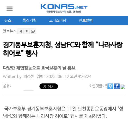
뉴스
특집기획
코나스마당
안보칼럼
안보뉴스
경기동부보훈지청, 성남FC와 함께 “나라사랑
히어로” 행사
다양한 체험활동으로 호국보훈의 달 홍보
Written by.
최경선
입력 : 2023-06-12 오전 9:26:24
공유:
소셜댓글
: 5
국가보훈부 경기동부보훈지청은 11일 탄천종합운동장에서 ‘성
남FC와 함께하는 나라사랑 히어로’ 행사를 개최하였다.