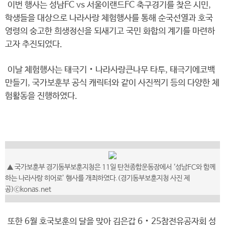
이번 행사는 성남FC vs 서울이랜드FC 축구경기를 찾은 시민,
학생들을 대상으로 나라사랑 체험행사를 통해 순국선열과 호국
영령의 숭고한 희생정신을 되새기고 국민 화합의 계기를 마련하
고자 추진되었다.
이날 체험행사는 태극기‧나라사랑큰나무 타투, 태극기에코백
만들기, 국가보훈부 공식 캐릭터와 같이 사진찍기 등의 다양한 체
험활동을 진행하였다.
▲ 국가보훈부 경기동부보훈지청은 11일 탄천종합운동장에서 ‘성남FC와 함께
하는 나라사랑 히어로’ 행사를 개최하였다.(
경기동부보훈지청 사진 제
공)
ⓒkonas.net
또한 6월 호국보훈의 달을 맞아 김은갑 6‧25참전유공자회 성