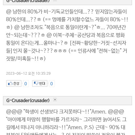
G-Crusader(crusader)
@ 남한의 80%가 비-기독교인들인데...?? 믿지않는자들이
80%인데...??ㅎ (== 멍에를 가치할수없느 자들이 80%~!!
ㅎ) @ 남한조차도 "복음으로 통일이란게~?"ㅎ... 70여년간
안~되는데~???ㅎ @ 이북-주체-공산당과 복음으로 평화
통일이 온다는게...올마나~?ㅎ [진짜~황당한-거짓-선지자
들]인지 몰~갓나~???ㅎㅎㅎ (== 인류사에 "전혀~없는" 거
짓말/미혹들~!!ㅎ)
2023-06-12 오전 10:35:29
0
0
G-Crusader(crusader)
@@@ "학생이 선생보다 크지못하다~!!"Amen. @@@
"아이에게 마땅히 행할바를 가르치라~ 그리하면 늙어서도 그
길에서 떠나지 아니하리라~!!"Amen. P.S) 근데~ 90% 대