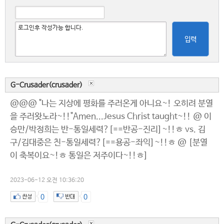
입력
G-Crusader(crusader)
@@@ "나는 지상에 평화를 주러온게 아니요~! 오히려 분열
을 주러왓노라~!!"Amen...Jesus Christ taught~!! @ 이
승만/박정희는 반-통일세력?[==반공-진리]~!!ㅎ vs. 김
구/김대중은 친-통일세력?[==용공-좌익]~!!ㅎ @ [분열
이 축복이요~!ㅎ 통일은 저주이다~!!ㅎ]
2023-06-12 오전 10:36:20
0
0