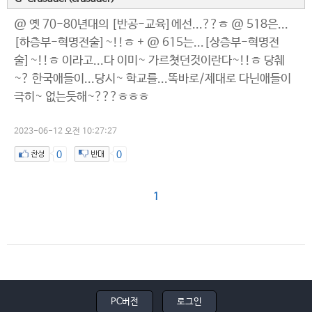
@ 옛 70-80년대의 [반공-교육]에선...??ㅎ @ 518은...
[하층부-혁명전술]~!!ㅎ + @ 615는...[상층부-혁명전
술]~!!ㅎ 이라고...다 이미~ 가르쳣던것이란다~!!ㅎ 당췌
~? 한국애들이...당시~ 학교를...똑바로/제대로 다닌애들이
극히~ 없는듯해~???ㅎㅎㅎ
2023-06-12 오전 10:27:27
0
0
1
PC버전
로그인