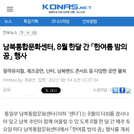
뉴스
특집기획
코나스마당
안보칼럼
안보뉴스
남북통합문화센터, 8월 한달 간 「한여름 밤의
꿈」 행사
창작뮤지컬, 재즈공연, 난타, 남북밴드 콘서트 등 다양한 공연 펼쳐
Written by.
최경선
입력 : 2023-08-04 오전 10:37:34
공유:
소셜댓글
: 0
통일부 남북통합문화센터(이하 ‘센터’)는 8월의 더위를 잠시나
마 잊고 남북 주민이 함께 어울릴 수 있 도록 8월 한 달 간 매주 토
요일 마다 남북통합문화센터에서 ｢한여름 밤의 꿈｣ 행사를 개최