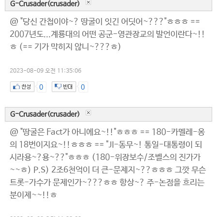
G-Crusader(crusader)
@ "당신 간첩이야~? 땅굴이 잇긴 어딧어~???"ㅎㅎㅎ ==
2007년도...계룡대의 어떤 공군-영관장교의 발언이란다~!!
ㅎ (== 기가 막히지 않니~???ㅎ)
2023-08-09 오전 11:35:06
0
0
G-Crusader(crusader)
@ "땅굴은 Fact가 아니에요~!!"ㅎㅎㅎ == 180-카멜레-옹
의 18번이지요~!!ㅎㅎㅎ == "JI-동무~! 통일-대통령이 되
시라용~?용~??"ㅎㅎㅎ (180-위장보수/조벨스의 진가가
~~ㅎ) P.S) 2조6천억이 더 큰-문제지~??ㅎㅎㅎ 그깟 무슨
트롯-가수가 문제인가~???ㅎㅎ 항상~? 주-논점을 흐리는
분이제~~!!ㅎ