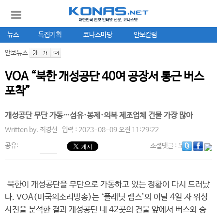
뉴스
특집기획
코나스마당
안보칼럼
안보뉴스
VOA “북한 개성공단 40여 공장서 통근 버스
포착”
개성공단 무단 가동…섬유·봉제·의복 제조업체 건물 가장 많아
Written by.
최경선
입력 : 2023-08-09 오전 11:29:22
공유:
소셜댓글
: 5
북한이 개성공단을 무단으로 가동하고 있는 정황이 다시 드러났
다. VOA(미국의소리방송)는 ‘플래닛 랩스’의 이달 4일 자 위성
사진을 분석한 결과 개성공단 내 42곳의 건물 앞에서 버스와 승