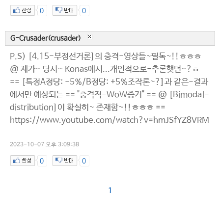
0
0
G-Crusader(crusader)
P.S) [4.15-부정선거론]의 충격-영상들~필독~!!ㅎㅎㅎ
@ 제가~ 당시~ Konas에서...개인적으로-추론햇던~?ㅎ
== [특정A정당: -5%/B정당: +5%조작론~?]과 같은-결과
에서만 예상되는 == "충격적-WoW증거" == @ [Bimodal-
distribution]이 확실히~ 존재함~!!ㅎㅎㅎ ==
https://www.youtube.com/watch?v=hmJSfYZ8VRM
2023-10-07 오후 3:09:38
0
0
1