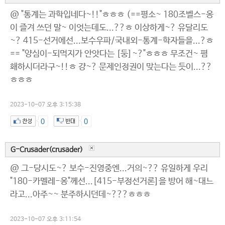
@ "통계는 과학입네다~!!"ㅎㅎㅎ (==평소~ 180조벨스-옹
이 즐겨 쓰던 말~ 이엇는데도...??ㅎ 이상하게~? 유달리도
~? 415-선거에선...보수우파/국내외-통계-학자들을...?ㅎ
== "양심이-되먹지가 안앗다는 [둥]~?"ㅎㅎㅎ 무조건~ 폄
홰하시더라구~!!ㅎ 걍~? 문제인정권이 맞는다는 듯이...??
ㅎㅎㅎ
2023-10-07 오후 3:15:38
0
0
G-Crusader(crusader)
@ 그-당시도~? 보수-진영중엔...거의~?? 유일하게 우리
"180-카멜레-옹"께선...[415-부정선거론]을 방어 해~대느
라고...아주~~ 분주하시던데~???ㅎㅎㅎ
2023-10-07 오후 3:11:54