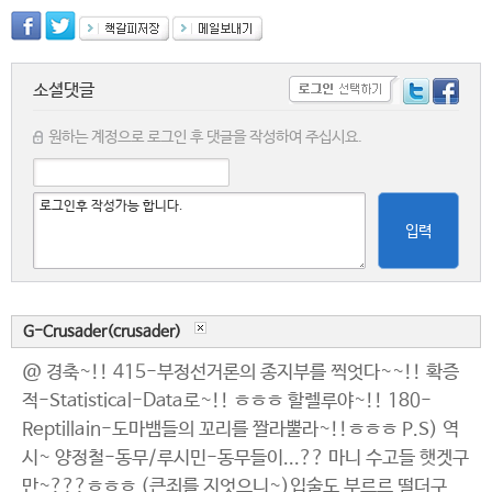
소셜댓글
원하는 계정으로 로그인 후 댓글을 작성하여 주십시요.
입력
G-Crusader(crusader)
@ 경축~!! 415-부정선거론의 종지부를 찍엇다~~!! 확증
적-Statistical-Data로~!! ㅎㅎㅎ 할렐루야~!! 180-
Reptillain-도마뱀들의 꼬리를 짤라뿔라~!!ㅎㅎㅎ P.S) 역
시~ 양정철-동무/루시민-동무들이...?? 마니 수고들 햇겟구
만~???ㅎㅎㅎ (큰죄를 지엇으니~)입술도 부르르 떨더구