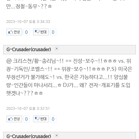
만...정철-동무~??ㅎ
2023-10-07 오후 3:34:33
0
0
G-Crusader(crusader)
@ 크리스쳔/황-총리님~!! == 진성-보수~!!ㅎㅎㅎ vs. 위
장-기독인/조벨스~!! == 위장-보수~!!ㅎㅎㅎ P.S) 미국은
부정선거가 불가해도~! vs. 한국은 가능하다고...!! 양심불
량-인간들이 마나서리...ㅎ DJ가... 왜? 전자-개표기를 도입
햇겟나~???ㅎㅎ
2023-10-07 오후 3:32:51
0
0
G-Crusader(crusader)