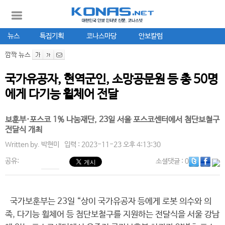
뉴스
특집기획
코나스마당
안보칼럼
깜짝 뉴스
국가유공자, 현역군인, 소망공문원 등 총 50명
에게 다기능 휠체어 전달
보훈부·포스코 1% 나눔재단, 23일 서울 포스코센터에서 첨단보철구
전달식 개최
Written by.
박현미
입력 : 2023-11-23 오후 4:13:30
공유:
소셜댓글
: 0
국가보훈부는 23일 “상이 국가유공자 등에게 로봇 의수와 의
족, 다기능 휠체어 등 첨단보철구를 지원하는 전달식을 서울 강남