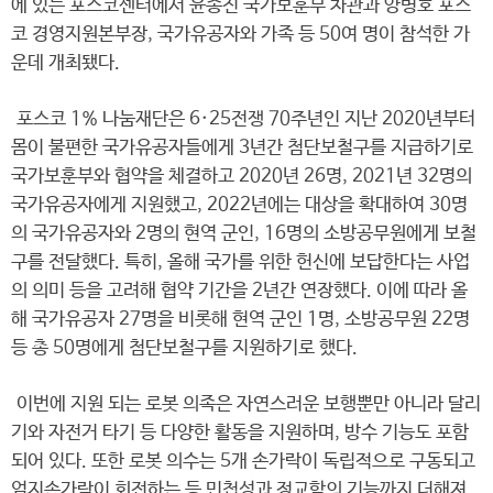
에 있는 포스코센터에서 윤종진 국가보훈부 차관과 양병호 포스
코 경영지원본부장, 국가유공자와 가족 등 50여 명이 참석한 가
운데 개최됐다.
포스코 1% 나눔재단은 6·25전쟁 70주년인 지난 2020년부터
몸이 불편한 국가유공자들에게 3년간 첨단보철구를 지급하기로
국가보훈부와 협약을 체결하고 2020년 26명, 2021년 32명의
국가유공자에게 지원했고, 2022년에는 대상을 확대하여 30명
의 국가유공자와 2명의 현역 군인, 16명의 소방공무원에게 보철
구를 전달했다. 특히, 올해 국가를 위한 헌신에 보답한다는 사업
의 의미 등을 고려해 협약 기간을 2년간 연장했다. 이에 따라 올
해 국가유공자 27명을 비롯해 현역 군인 1명, 소방공무원 22명
등 총 50명에게 첨단보철구를 지원하기로 했다.
이번에 지원 되는 로봇 의족은 자연스러운 보행뿐만 아니라 달리
기와 자전거 타기 등 다양한 활동을 지원하며, 방수 기능도 포함
되어 있다. 또한 로봇 의수는 5개 손가락이 독립적으로 구동되고
엄지손가락이 회전하는 등 민첩성과 정교함의 기능까지 더해져