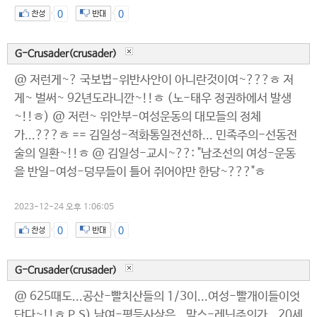
0
0
G-Crusader(crusader)
@ 저런게~? 국보법-위반사안이 아니란것이여~???ㅎ 저
게~ 벌써~ 92년도라니깐~!!ㅎ (노-태우 정권하에서 발생
~!!ㅎ) @ 저런~ 위안부-여성운동의 대모들의 정체
가...???ㅎ == 김일성-적화통일전선하... 민족주의-선동전
술의 일환~!!ㅎ @ 김일성-교시~??: "남조선의 여성-운동
을 반일-여성-덩무들이 틀어 쥐어야만 한당~???"ㅎ
2023-12-24 오후 1:06:05
0
0
G-Crusader(crusader)
@ 625때도...공산-빨치산들의 1/3이...여성-빨개이들이엇
단다~!!ㅎ P.S) 남여-평등사상은...맠스-레닌주의가...20세