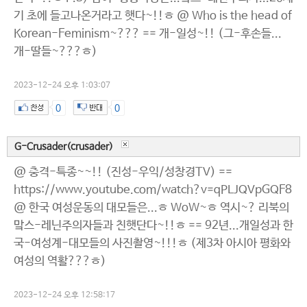
기 초에 들고나온거라고 햇다~!!ㅎ @ Who is the head of
Korean-Feminism~??? == 개-일성~!! (그-후손들...
개-딸들~???ㅎ)
2023-12-24 오후 1:03:07
0
0
G-Crusader(crusader)
@ 충격-특종~~!! (진성-우익/성창경TV) ==
https://www.youtube.com/watch?v=qPLJQVpGQF8
@ 한국 여성운동의 대모들은...ㅎ WoW~ㅎ 역시~? 리북의
맠스-레닌주의자들과 친햇단다~!!ㅎ == 92년...개일성과 한
국-여성계-대모들의 사진촬영~!!!ㅎ (제3차 아시아 평화와
여성의 역활???ㅎ)
2023-12-24 오후 12:58:17