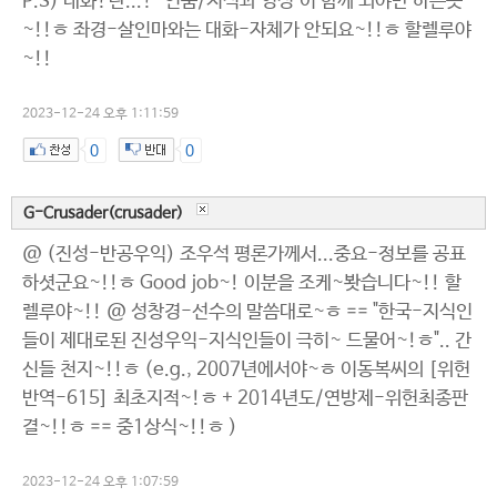
P.S) 대화?란...? "인품/지식과 영성"이 함께 되야만 하는듯
~!!ㅎ 좌경-살인마와는 대화-자체가 안되요~!!ㅎ 할렐루야
~!!
2023-12-24 오후 1:11:59
0
0
G-Crusader(crusader)
@ (진성-반공우익) 조우석 평론가께서...중요-정보를 공표
하셧군요~!!ㅎ Good job~! 이분을 조케~봣습니다~!! 할
렐루야~!! @ 성창경-선수의 말씀대로~ㅎ == "한국-지식인
들이 제대로된 진성우익-지식인들이 극히~ 드물어~!ㅎ".. 간
신들 천지~!!ㅎ (e.g., 2007년에서야~ㅎ 이동복씨의 [위헌
반역-615] 최초지적~!ㅎ + 2014년도/연방제-위헌최종판
결~!!ㅎ == 중1상식~!!ㅎ )
2023-12-24 오후 1:07:59