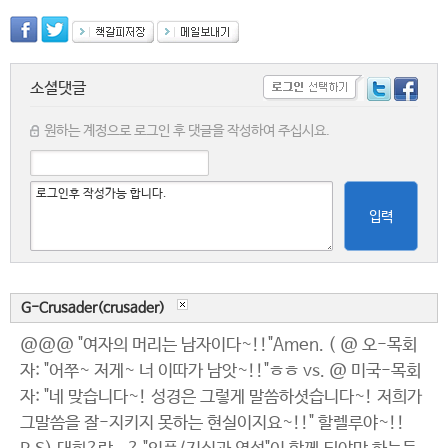
소셜댓글
원하는 계정으로 로그인 후 댓글을 작성하여 주십시요.
입력
G-Crusader(crusader)
@@@ "여자의 머리는 남자이다~!!"Amen. ( @ 오-목회
자: "어쭈~ 저게~ 너 이따가 남앗~!!"ㅎㅎ vs. @ 미국-목회
자: "네 맞습니다~! 성경은 그렇게 말씀하셧습니다~! 저희가
그말씀을 잘-지키지 못하는 현실이지요~!!" 할렐루야~!!