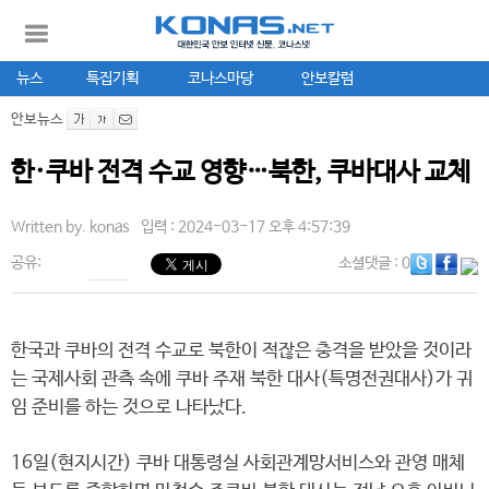
뉴스
특집기획
코나스마당
안보칼럼
안보뉴스
한·쿠바 전격 수교 영향…북한, 쿠바대사 교체
Written by.
konas
입력 : 2024-03-17 오후 4:57:39
공유:
소셜댓글
: 0
한국과 쿠바의 전격 수교로 북한이 적잖은 충격을 받았을 것이라
는 국제사회 관측 속에 쿠바 주재 북한 대사(특명전권대사)가 귀
임 준비를 하는 것으로 나타났다.
16일(현지시간) 쿠바 대통령실 사회관계망서비스와 관영 매체