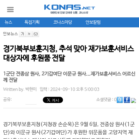
뉴스
특집기획
코나스마당
안보칼럼
안보뉴스
경기북부보훈지청, 추석 맞아 재가보훈서비스
대상자에 후원품 전달
1군단 전종삼 원사, 2기갑여단 이문규 원사...재가보훈서비스 어르신
께 전달
Written by.
박현미
입력 : 2024-09-10 오후 5:00:03
공유:
소셜댓글
: 0
경기북부보훈지청(지청장 손순욱)은 9월 6일, 전종삼 원사(1군
단)와 이문규 원사(2기갑여단)가 후원한 위문품을 고양지역 재