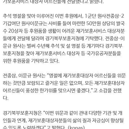
가보훈서비스 대상자 어르신들께 전달했다고 밝혔다.
추석 명절을 맞아 이루어진 이번 후원에서, 1군단 원사전종삼·2
기갑여단 원사이문규는 사비를 들여 마련한 50만원 상당의 쌀국
수 20상자 등 후원품을 생활이 어려운 재가보훈서비스 대상자분
들에게 전달해 달라며 경기북부보훈지청에 기탁했다. 전종삼·이
문규 원사는 벌써 수년째 추석 및 설 명절 등 계기마다 경기북부
보훈지청을 찾아 재가보훈서비스 대상자 등 국가유공자분들을
위한 후원품을 기탁하고 있다.
전종삼, 이문규 원사는 “명절에 재가보훈대상자 어르신들을 위문
하는 것만큼 보람되고 즐거운 일은 없으며, 모든 재가보훈대상자
어르신들이 풍성한 한가위를 맞으시면 좋겠다.”고 소감을 전했
다.
경기북부보훈지청은 “이번 위문과 같이 관내 다양한 기관 및 개
인들과 연계, 재가보훈대상자분들의 삶의 질과 자긍심이 향상될
수 있도록 노력하겠다”고 밝혔다. (konas)