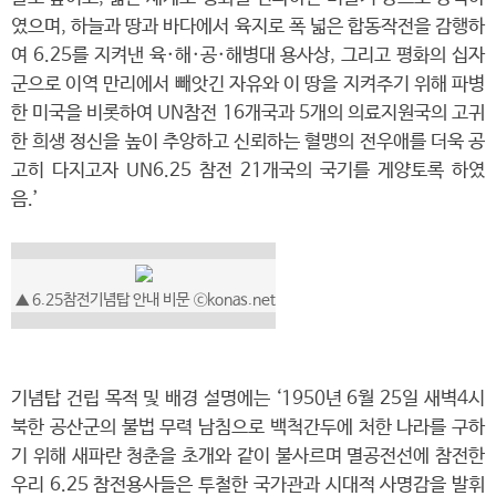
였으며, 하늘과 땅과 바다에서 육지로 폭 넓은 합동작전을 감행하
여 6.25를 지켜낸 육·해·공·해병대 용사상, 그리고 평화의 십자
군으로 이역 만리에서 빼앗긴 자유와 이 땅을 지켜주기 위해 파병
한 미국을 비롯하여 UN참전 16개국과 5개의 의료지원국의 고귀
한 희생 정신을 높이 추앙하고 신뢰하는 혈맹의 전우애를 더욱 공
고히 다지고자 UN6.25 참전 21개국의 국기를 게양토록 하였
음.’
▲
6.25참전기념탑 안내 비문
ⓒkonas.net
기념탑 건립 목적 및 배경 설명에는 ‘1950년 6월 25일 새벽4시
북한 공산군의 불법 무력 남침으로 백척간두에 처한 나라를 구하
기 위해 새파란 청춘을 초개와 같이 불사르며 멸공전선에 참전한
우리 6.25 참전용사들은 투철한 국가관과 시대적 사명감을 발휘