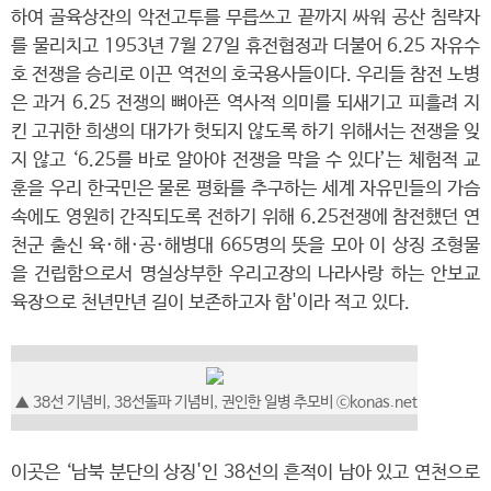
하여 골육상잔의 악전고투를 무릅쓰고 끝까지 싸워 공산 침략자
를 물리치고 1953년 7월 27일 휴전협정과 더불어 6.25 자유수
호 전쟁을 승리로 이끈 역전의 호국용사들이다. 우리들 참전 노병
은 과거 6.25 전쟁의 뼈아픈 역사적 의미를 되새기고 피흘려 지
킨 고귀한 희생의 대가가 헛되지 않도록 하기 위해서는 전쟁을 잊
지 않고 ‘6.25를 바로 알아야 전쟁을 막을 수 있다’는 체험적 교
훈을 우리 한국민은 물론 평화를 추구하는 세계 자유민들의 가슴
속에도 영원히 간직되도록 전하기 위해 6.25전쟁에 참전했던 연
천군 출신 육·해·공·해병대 665명의 뜻을 모아 이 상징 조형물
을 건립함으로서 명실상부한 우리고장의 나라사랑 하는 안보교
육장으로 천년만년 길이 보존하고자 함'이라 적고 있다.
▲
38선 기념비, 38선돌파 기념비, 권인한 일병 추모비
ⓒkonas.net
이곳은 ‘남북 분단의 상징'인 38선의 흔적이 남아 있고 연천으로