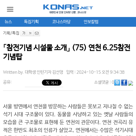
뉴스
특집기획
코나스마당
안보칼럼
기획/특집
「참전기념 시설물 소개」 (75) 연천 6.25참전
기념탑
Written by.
대학생 인턴기자 김선영
입력 : 2024-10-15 오전 9:34:38
공유:
소셜댓글
: 0
서울 방면에서 연천을 방문하는 사람들은 못보고 지나칠 수 없는
석기 시대 구조물이 있다. 동물을 사냥하고 있는 옛날 사람들의
모습을 큰 구조물로 표현해 둔 연천의 관문이다. 연천 전곡리 유
적은 한반도 최초의 인류가 살았고, 연천에서는 수많은 석기시대