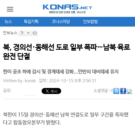
뉴스
특집기획
코나스마당
안보칼럼
안보뉴스
북, 경의선·동해선 도로 일부 폭파…남북 육로
완전 단절
한미 공조 하에 감시 및 경계태세 강화...만반의 대비태세 유지
Written by.
konas
입력 : 2024-10-15 오후 3:56:31
공유:
소셜댓글
: 0
북한이 15일 경의선·동해선 남북 연결도로 일부 구간을 폭파했
다고 합동참모본부가 밝혔다.