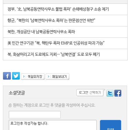
정부, ‘北, 남북공동연락사무소 불법 폭파’ 손해배상청구 소송 제기
향군, “북한의 ‘남북연락사무소 폭파’는 판문점선언 위반”
북한, 개성공단 내 남북공동연락사무소 폭파
美 민간 연구기관 “북, 핵탄두 폭파 EMP로 인공위성 파괴 가능”
북, 화살머리고지 도로에도 지뢰…'남북연결' 도로 모두 폐기
소셜댓글
원하는 계정으로 로그인 후 댓글을 작성하여 주십시요.