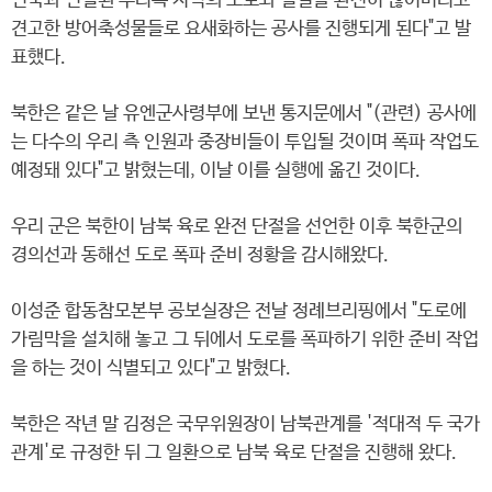
민국과 연결된 우리측 지역의 도로와 철길을 완전히 끊어버리고
견고한 방어축성물들로 요새화하는 공사를 진행되게 된다"고 발
표했다.
북한은 같은 날 유엔군사령부에 보낸 통지문에서 "(관련) 공사에
는 다수의 우리 측 인원과 중장비들이 투입될 것이며 폭파 작업도
예정돼 있다"고 밝혔는데, 이날 이를 실행에 옮긴 것이다.
우리 군은 북한이 남북 육로 완전 단절을 선언한 이후 북한군의
경의선과 동해선 도로 폭파 준비 정황을 감시해왔다.
이성준 합동참모본부 공보실장은 전날 정례브리핑에서 "도로에
가림막을 설치해 놓고 그 뒤에서 도로를 폭파하기 위한 준비 작업
을 하는 것이 식별되고 있다"고 밝혔다.
북한은 작년 말 김정은 국무위원장이 남북관계를 '적대적 두 국가
관계'로 규정한 뒤 그 일환으로 남북 육로 단절을 진행해 왔다.