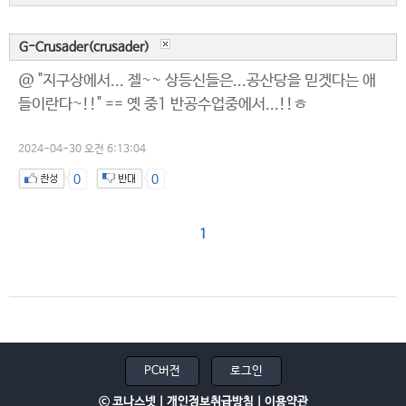
G-Crusader(crusader)
@ "지구상에서... 젤~~ 상등신들은...공산당을 믿겟다는 애
들이란다~!!" == 옛 중1 반공수업중에서...!!ㅎ
2024-04-30 오전 6:13:04
0
0
1
PC버전
로그인
ⓒ 코나스넷 |
개인정보취급방침
|
이용약관