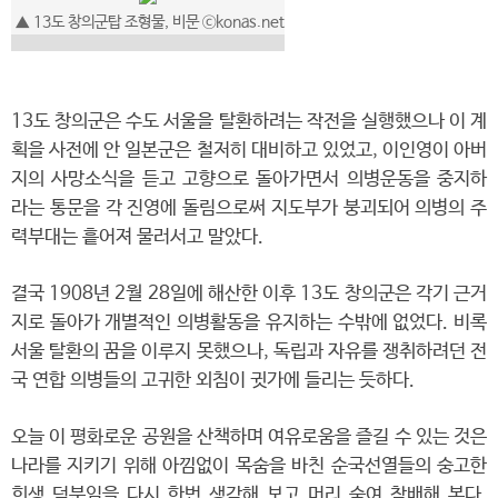
▲
13도 창의군탑 조형물, 비문
ⓒkonas.net
13도 창의군은 수도 서울을 탈환하려는 작전을 실행했으나 이 계
획을 사전에 안 일본군은 철저히 대비하고 있었고, 이인영이 아버
지의 사망소식을 듣고 고향으로 돌아가면서 의병운동을 중지하
라는 통문을 각 진영에 돌림으로써 지도부가 붕괴되어 의병의 주
력부대는 흩어져 물러서고 말았다.
결국 1908년 2월 28일에 해산한 이후 13도 창의군은 각기 근거
지로 돌아가 개별적인 의병활동을 유지하는 수밖에 없었다. 비록
서울 탈환의 꿈을 이루지 못했으나, 독립과 자유를 쟁취하려던 전
국 연합 의병들의 고귀한 외침이 귓가에 들리는 듯하다.
오늘 이 평화로운 공원을 산책하며 여유로움을 즐길 수 있는 것은
나라를 지키기 위해 아낌없이 목숨을 바친 순국선열들의 숭고한
희생 덕분임을 다시 한번 생각해 보고 머리 숙여 참배해 본다.