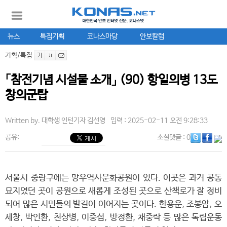
뉴스
특집기획
코나스마당
안보칼럼
기획/특집
「참전기념 시설물 소개」 (90) 항일의병 13도
창의군탑
Written by.
대학생 인턴기자 김선영
입력 : 2025-02-11 오전 9:28:33
공유:
소셜댓글
: 0
서울시 중랑구에는 망우역사문화공원이 있다. 이곳은 과거 공동
묘지였던 곳이 공원으로 새롭게 조성된 곳으로 산책로가 잘 정비
되어 많은 시민들의 발길이 이어지는 곳이다. 한용운, 조봉암, 오
세창, 박인환, 천상병, 이중섭, 방정환, 채중락 등 많은 독립운동