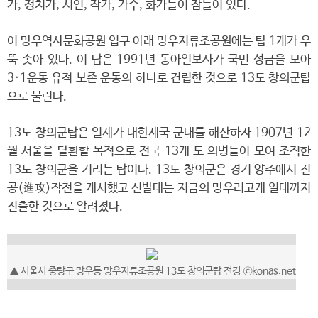
가, 정치가, 시인, 작가, 가수, 화가들이 잠들어 있다.
이 망우역사문화공원 입구 아래 망우저류조공원에는 탑 1개가 우
뚝 솟아 있다. 이 탑은 1991년 동아일보사가 국민 성금을 모아
3·1운동 유적 보존 운동의 하나로 건립한 것으로 13도 창의군탑
으로 불린다.
13도 창의군탑은 일제가 대한제국 군대를 해산하자 1907년 12
월 서울을 탈환할 목적으로 전국 13개 도 의병들이 모여 조직한
13도 창의군을 기리는 탑이다. 13도 창의군은 경기 양주에서 진
공(進攻)작전을 개시했고 선발대는 지금의 망우리고개 일대까지
진출한 것으로 알려졌다.
▲
서울시 중랑구 망우동 망우저류조공원 13도 창의군탑 전경
ⓒkonas.net