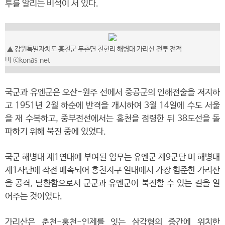
투를 알리는 비석이 서 있다.
▲
강원특별자치도 홍천군 두촌면 천현리 해병대 가리산 전투 전적
비
ⓒkonas.net
국군과 유엔군은 오산-원주 선에서 중공군의 인해전술을 저지하
고 1951년 2월 하순에 반격을 개시하여 3월 14일에 수도 서울
을 재 수복하고, 중부전선에서는 홍천을 점령한 뒤 38도선을 돌
파하기 위해 북진 중에 있었다.
국군 해병대 제1연대에 부여된 임무는 유엔군 제9군단 미 해병대
제1사단에 작전 배속되어 홍천지구 일대에서 가장 험준한 가리산
을 공격, 탈환함으로서 군군과 유엔군이 북진할 수 있는 길을 열
어주는 것이었다.
가리산은 춘천-홍천-인제를 잇는 삼각형의 중간에 위치한