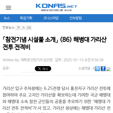
뉴스
특집기획
코나스마당
안보칼럼
안보뉴스
「참전기념 시설물 소개」 (86) 해병대 가리산
전투 전적비
Written by.
대학생 인턴기자 김선영
입력 : 2025-01-15 오전 9:56:39
공유:
소셜댓글
: 0
가리산 입구 주차장에는 6.25전쟁 당시 홍천지구 가리산 전투에
참여하여 주요 고지인 가리산을 확보하는데 기여한 국군 해병대
와 해병대 소속 참전 군인들의 공훈을 추모하기 위한 ‘해병대 가
리산 전투 전적비’가 서 있고, 가리산 정상에는 해병대 가리산 전