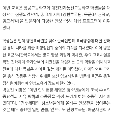
이번 교육은 항공고등학교와 대진전자통신고등학교 학생들을 대
상으로 진행되었으며, 총 3개 지역(영천호국원, 육군3사관학교,
임고서원)을 방문하여 다양한 안보·역사 체험 프로그램이 이뤄
졌다.
학생들은 먼저 영천호국원을 찾아 순국선열과 호국영령에 대한 참배
를 통해 나라를 위한 희생정신과 충의의 가치를 되새겼다. 이어 방문
한 육군3사관학교에서는 장교 양성 과정과 역사관, 주요 교육시설을
직접 견학하며 국가안보의 최전선을 책임지는 군의 역할을 이해하고
진로에 대한 폭넓은 시야를 갖는 계기를 마련했다. 마지막으로 고려
말 충신 정몽주 선생의 위패를 모신 임고서원을 방문해 올곧은 충절
정신을 체험하며 인성교육의 장도 마련되었다.
박동길 회장은 “이번 안보현장 체험은 청소년들에게 조국 수호의
중요성과 자유 평화의 소중함을 직접 느끼게 하는 소중한 시간이
었다”며, “전후세대인 청소년들에게 올바른 안보관을 심어주는
것은 매우 중요한 일인 만큼, 앞으로도 산청호국원, 해군사관학교