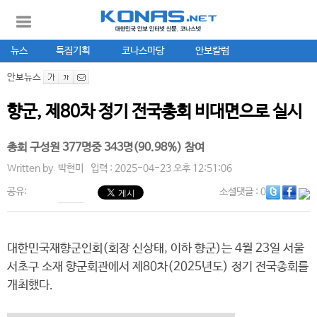
뉴스
특집기획
코나스마당
안보칼럼
안보뉴스
향군, 제80차 정기 전국총회 비대면으로 실시
총회 구성원 377명중 343명(90.98%) 참여
Written by.
박현미
입력 : 2025-04-23 오후 12:51:06
공유:
소셜댓글
: 0
대한민국재향군인회(회장 신상태, 이하 향군)는 4월 23일 서울
서초구 소재 향군회관에서 제80차(2025년도) 정기 전국총회를
개최했다.