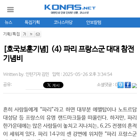
뉴스
특집기획
코나스마당
안보칼럼
기획/특집
[호국보훈기념] (4) 파리 프랑스군 대대 참전
기념비
Written by.
인턴기자 김민
입력 : 2025-05-26 오후 3:34:54
공유:
소셜댓글
: 0
흔히 사람들에게 “파리”라고 하면 대부분 에펠탑이나 노트르담
대성당 등 프랑스의 유명 랜드마크들을 떠올린다. 하지만, 파리
한가운데에는 많은 사람들이 놓치고 지나치는, 6.25 전쟁의 흔적
이 세워져 있다. 파리 14구의 센 강변에 위치한 “파리 프랑스군