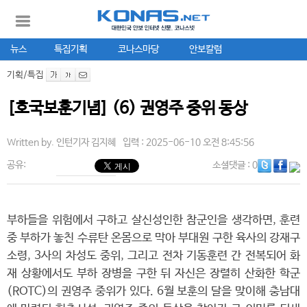
뉴스
특집기획
코나스마당
안보칼럼
기획/특집
[호국보훈기념] (6) 권영주 중위 동상
Written by.
인턴기자 김지혜
입력 : 2025-06-10 오전 8:45:56
공유:
소셜댓글
: 0
부하들을 위험에서 구하고 살신성인한 참군인을 생각하면, 훈련
중 부하가 놓친 수류탄 온몸으로 막아 부대원 구한 육사의 강재구
소령, 3사의 차성도 중위, 그리고 전차 기동훈련 간 전복되어 화
재 상황에서도 부하 장병을 구한 뒤 자신은 장렬히 산화한 학군
(ROTC)의 권영주 중위가 있다. 6월 보훈의 달을 맞이해 충남대