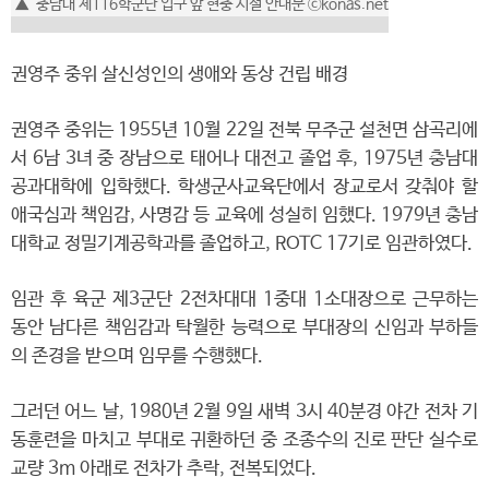
▲ 충남대 제116학군단 입구 앞 현충 시설 안내문 ⓒkonas.net
권영주 중위 살신성인의 생애와 동상 건립 배경
권영주 중위는 1955년 10월 22일 전북 무주군 설천면 삼곡리에
서 6남 3녀 중 장남으로 태어나 대전고 졸업 후, 1975년 충남대
공과대학에 입학했다. 학생군사교육단에서 장교로서 갖춰야 할
애국심과 책임감, 사명감 등 교육에 성실히 임했다. 1979년 충남
대학교 정밀기계공학과를 졸업하고, ROTC 17기로 임관하였다.
임관 후 육군 제3군단 2전차대대 1중대 1소대장으로 근무하는
동안 남다른 책임감과 탁월한 능력으로 부대장의 신임과 부하들
의 존경을 받으며 임무를 수행했다.
그러던 어느 날, 1980년 2월 9일 새벽 3시 40분경 야간 전차 기
동훈련을 마치고 부대로 귀환하던 중 조종수의 진로 판단 실수로
교량 3m 아래로 전차가 추락, 전복되었다.