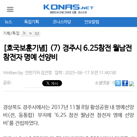
뉴스
특집기획
코나스마당
안보칼럼
기획/특집
[호국보훈기념] (7) 경주시 6.25참전 월남전
참전자 명예 선양비
Written by.
인턴기자 김선영
입력 : 2025-06-17 오전 11:40:58
공유:
소셜댓글
: 0
경상북도 경주시에서는 2017년 11월 8일 황성공원 내 명예선양
비(전, 동통합) 부지에 ‘6.25 참전 월남전 참전자 명예 선양
비’를 건립하였다.