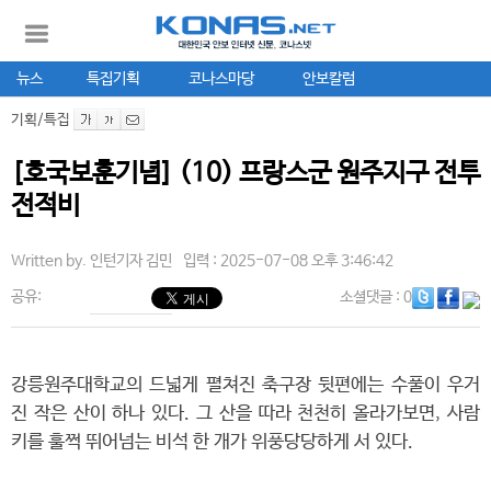
뉴스
특집기획
코나스마당
안보칼럼
기획/특집
[호국보훈기념] (10) 프랑스군 원주지구 전투
전적비
Written by.
인턴기자 김민
입력 : 2025-07-08 오후 3:46:42
공유:
소셜댓글
: 0
강릉원주대학교의 드넓게 펼쳐진 축구장 뒷편에는 수풀이 우거
진 작은 산이 하나 있다. 그 산을 따라 천천히 올라가보면, 사람
키를 훌쩍 뛰어넘는 비석 한 개가 위풍당당하게 서 있다.