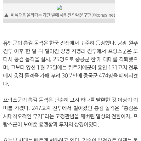
▲
비석으로 올라가는 계단 앞에 세워진 안내문구판
ⓒkonas.net
유엔군의 총검 돌격은 한국 전쟁에서 꾸준히 등장했다. 당장 원주
전투 이후 한 달 뒤 벌어진 양평 지평리 전투에서 프랑스군은 또
다시 총검 돌격을 실시, 25명으로 중공군 한 개 대대를 격퇴했으
며, 그보다 앞선 1월 25일에는 튀르키예군이 용인 151고지 전투
에서 총검 돌격을 가해 무려 30분만에 중국군 474명을 패퇴시켰
다.
프랑스군의 총검 돌격은 단순히 고지 하나를 탈환한 것 이상의 의
미를 가졌다. 247고지 전투에서 벌어졌던 총검 돌격은 “총검은
시대착오적인 무기”라는 고정관념을 깨버린 발상의 전환이자, 프
랑스군이 보여준 용맹함과 투지의 상징이었다.
오늘날 시대는 빠르게 변화하고 있다. 기술의 발전으로 어제는 불