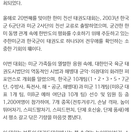
최되었다.
올해로 20번째를 맞이한 한미 친선 태권도대회는, 2003년 한국
군 6군단과 미군 2사단의 친선 교류로 출발하였으며, 굳건한 한
미 동맹 관계 속에 한반도의 평화를 수호하기 위해 주둔하고 있는
주한미군과 한국군이 태권도로 하나되어 전우애를 확인하는 소
중한 기회의 場이다.
이번 대회는 미군 가족들의 열렬한 응원 속에, 대한민국 육군 태
권도시범단의 역동적인 시범과 해병대 군악·의장대의 화려한 퍼
포먼스로 개회를 알렸으며, 한국군 10개팀(1‧2‧3‧5‧7군
단, 수방사, 특전사, 해‧공군, 해병대)과 미군 11개팀(미8군 대
표 1개 팀, 미8군 예하 여단급 10개 팀) 선수 및 임원 등 총
1,200여명이 참가하여, 7개 종목(전투겨루기, 손날 격파, 높이
뛰어차기, 스피드발차기, 스피드펀치, 단체 호신술, 단체 품새)에
서 평소 갈고 닦은 기량을 마음껏 뽐냈다.