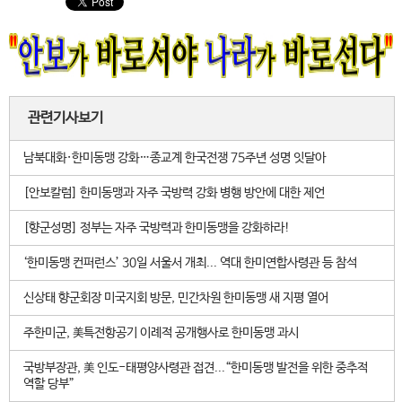
관련기사보기
남북대화·한미동맹 강화…종교계 한국전쟁 75주년 성명 잇달아
[안보칼럼] 한미동맹과 자주 국방력 강화 병행 방안에 대한 제언
[향군성명] 정부는 자주 국방력과 한미동맹을 강화하라!
‘한미동맹 컨퍼런스’ 30일 서울서 개최... 역대 한미연합사령관 등 참석
신상태 향군회장 미국지회 방문, 민간차원 한미동맹 새 지평 열어
주한미군, 美특전항공기 이례적 공개행사로 한미동맹 과시
국방부장관, 美 인도-태평양사령관 접견...“한미동맹 발전을 위한 중추적
역할 당부”