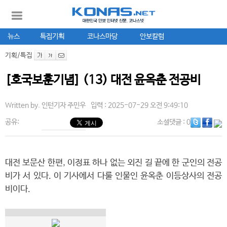
뉴스
특집기획
코나스마당
안보칼럼
기획/특집
[호국보훈기념] (13) 대전 윤옥춘 전공비
Written by.
인턴기자 주민우
입력 : 2025-07-29 오전 9:49:10
공유:
소셜댓글
: 0
대전 보문산 한편, 이정표 하나 없는 외진 길 끝에 한 군인의 전공
비가 서 있다. 이 기사에서 다룰 인물인 윤옥춘 이등상사의 전공
비이다.