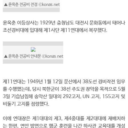
▲
윤옥춘 전공비 전경
ⓒkonas.net
윤옥춘 이등상사는 1929년 충청남도 대전시 문화동에서 태어나
조선경비대에 입대해 제1사단 제11연대에서 복무했다.
▲
윤옥춘 전공비 안내문
ⓒkonas.net
제11연대는 1949년 1월 12일 문산에서 38도선 경비작전 임무
를 수행했는데, 당시 북한군이 38선 주도권 장악을 목적으로 5월
3일 기습남침해 송악산 일대의 292고지, UN 고지, 155고지 및
비둘기 고지를 점령했다.
이에 연대장은 제1대대의 제3, 제4중대를 제2대대에 재배치하
는 한편, 연안 방면으로 행군 훈련을 나간 하사관 교육대를 개성