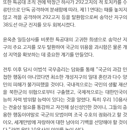
또한 특공대 조직 전에 박창근 하사가 292고지의 적 토치카를 수
류탄으로 단독 공격하여 분쇄함에 따라, 제11연대는 때를 놓치지
않고 적을 공격하여 292고지 등을 탈환함으로써 송악산 지구의
38도선 아군 진지를 모두 회복시켰다.
윤옥춘 일등상사를 비롯한 특공대의 고귀한 희생으로 송악산 지
구의 주요 고지를 모두 탈환하여 국군의 위용을 과시함은 물론 개
성 지역을 확보하는 데 중요한 계기를 만들었다.
전투 이후 당시 이범석 국무총리는 담화를 통해 “국군의 과감 민
첩한 행동이 아니었다면 최소한 개성지구의 일대 혼란과 다수 양
민의 피해가 불가피했을 것이다. 국내적으로는 국민의 생활 재산
을 북한군의 위협으로부터 구출했고, 국제적으로는 대한민국이
능히 자력 방위할 능력이 있다는 것을 알렸다. 특히 우리 10용사
는 전술상 필요를 통감하고 자진해 살신성인한 것이니, 그들의 충
용한 행동이야말로 국군의 모범이며 조국 수호의 정화라고 할 것
이오, 세계만방에 자랑하여 대한 남아의 기백을 선양해야 할 것이