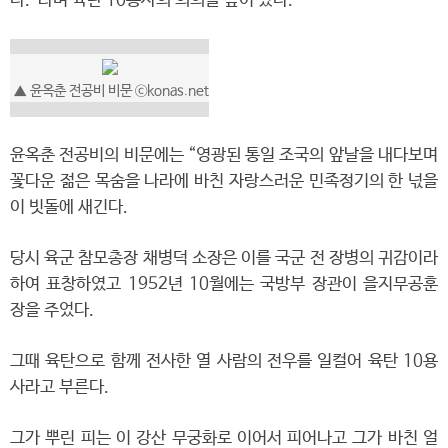
다.”라며 육탄 10용사의 의의를 높이 샀다.
▲
윤옥춘 전공비 비문
ⓒkonas.net
윤옥춘 전공비의 비문에는 “영광된 통일 조국의 앞날을 내다보며
꽃다운 젊은 목숨을 나라에 바친 자랑스러운 민족정기의 한 넋을
이 빗돌에 새긴다.
당시 육군 참모총장 채병덕 소장은 이를 국군 전 장병의 귀감이라
하여 표창하였고 1952년 10월에는 국방부 장관이 을지무공훈
장을 주었다.
그때 육탄으로 함께 전사한 열 사람의 전우를 일컬어 육탄 10용
사라고 부른다.
그가 뿌린 피는 이 강산 무궁화로 이어서 피어나고 그가 바친 얼