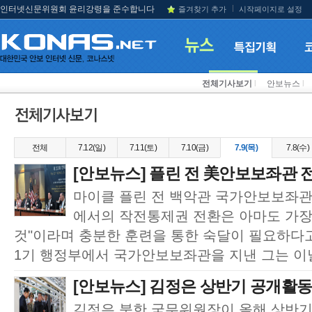
인터넷신문위원회 윤리강령을 준수합니다
즐겨찾기 추가
시작페이지로 설정
전체기사보기
l
안보뉴스
l
전체
7.12(일)
7.11(토)
7.10(금)
7.9(목)
7.8(수)
[안보뉴스] 플린 전 美안보보좌관 전
마이클 플린 전 백악관 국가안보보좌관은
에서의 작전통제권 전환은 아마도 가장
것"이라며 충분한 훈련을 통한 숙달이 필요하다
1기 행정부에서 국가안보보좌관을 지낸 그는 이날 
[안보뉴스] 김정은 상반기 공개활동
김정은 북한 국무위원장이 올해 상반기