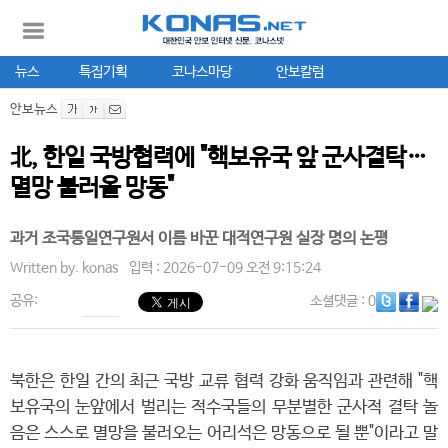
뉴스
특집기획
코나스마당
안보칼럼
안보뉴스
北, 한일 국방협력에 "핵보유국 앞 군사결탁…
멸망 불러올 망동"
과거 조국통일연구원서 이름 바꾼 대적연구원 실장 명의 논평
Written by.
konas
입력 : 2026-07-09 오전 9:15:24
공유:
소셜댓글
: 0
북한은 한일 간의 최근 국방 교류 협력 강화 움직임과 관련해 "핵
보유국의 눈앞에서 벌리는 적수국들의 무분별한 군사적 결탁 놀
음은 스스로 멸망을 불러오는 어리석은 망동으로 될 뿐"이라고 말