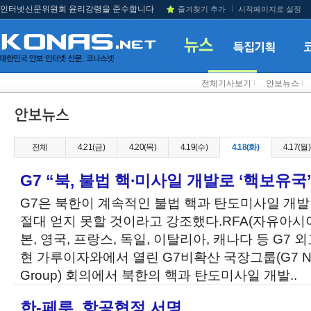
인터넷신문위원회 윤리강령을 준수합니다
즐겨찾기 추가
시작페이지로 설정
전체기사보기
l
안보뉴스
l
전체
4.21(금)
4.20(목)
4.19(수)
4.18(화)
4.17(월)
G7 “북, 불법 핵∙미사일 개발로 ‘핵보유국
G7은 북한이 계속적인 불법 핵과 탄도미사일 개
절대 얻지 못할 것이라고 강조했다.RFA(자유아시아
본, 영국, 프랑스, 독일, 이탈리아, 캐나다 등 G7
현 가루이자와에서 열린 G7비확산 국장그룹(G7 Non-Prol
Group) 회의에서 북한의 핵과 탄도미사일 개발..
한-페루, 항공협정 서명