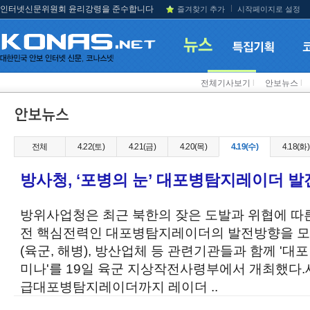
인터넷신문위원회 윤리강령을 준수합니다
즐겨찾기 추가
시작페이지로 설정
전체기사보기
l
안보뉴스
l
전체
4.22(토)
4.21(금)
4.20(목)
4.19(수)
4.18(화)
방사청, ‘포병의 눈’ 대포병탐지레이더 발
방위사업청은 최근 북한의 잦은 도발과 위협에 따
전 핵심전력인 대포병탐지레이더의 발전방향을 모
(육군, 해병), 방산업체 등 관련기관들과 함께 '
미나'를 19일 육군 지상작전사령부에서 개최했다.세
급대포병탐지레이더까지 레이더 ..