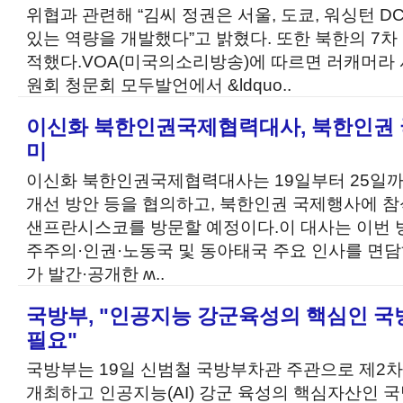
위협과 관련해 “김씨 정권은 서울, 도쿄, 워싱턴 D
있는 역량을 개발했다”고 밝혔다. 또한 북한의 7차
적했다.VOA(미국의소리방송)에 따르면 러캐머라
원회 청문회 모두발언에서 &ldquo..
이신화 북한인권국제협력대사, 북한인권 
미
이신화 북한인권국제협력대사는 19일부터 25일까
개선 방안 등을 협의하고, 북한인권 국제행사에 참
샌프란시스코를 방문할 예정이다.이 대사는 이번 
주주의·인권·노동국 및 동아태국 주요 인사를 면담
가 발간·공개한 ʍ..
국방부, "인공지능 강군육성의 핵심인 국
필요"
국방부는 19일 신범철 국방부차관 주관으로 제
개최하고 인공지능(AI) 강군 육성의 핵심자산인 