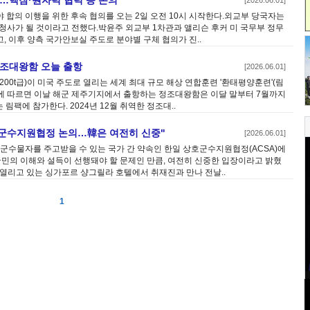
시…핵잠·원자력 협력 등 논의
[2026.06.01]
 합의 이행을 위한 후속 협의를 오는 2일 오전 10시 시작한다.외교부 당국자는
 청사가 될 것이라고 전했다.박윤주 외교부 1차관과 앨리슨 후커 미 국무부 정무
 이후 양측 국가안보실 주도로 분야별 구체 협의가 진..
정조대왕함 오늘 출항
[2026.06.01]
0t급)이 미국 주도로 열리는 세계 최대 규모 해상 연합훈련 '환태평양훈련'(림
해군에 따르면 이날 해군 제주기지에서 출항하는 정조대왕함은 이달 말부터 7월까지
팩에 참가한다. 2024년 12월 취역한 정조대..
호군수지원협정 논의…韓은 여전히 신중"
[2026.06.01]
 군수물자를 주고받을 수 있는 국가 간 약속인 한일 상호군수지원협정(ACSA)에
국민의 이해와 설득이 선행돼야 할 문제인 만큼, 여전히 신중한 입장이라고 밝혔
 열리고 있는 싱가포르 샹그릴라 호텔에서 취재진과 만나 전날..
1