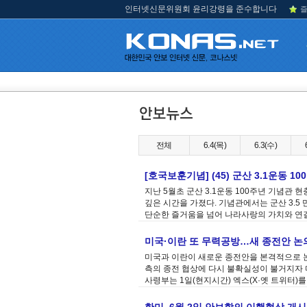
인터넷신문위원회 윤리강령을 준수합니다
즐
전체
6.4(목)
6.3(수)
[호국보훈기념] (45) 군산 3.1운동 1
지난 5월초 군산 3.1운동 100주년 기념
깊은 시간을 가졌다. 기념관에서는 군산 3.
단순한 즐거움을 넘어 나라사랑의 가치와 연결해
미국·이란 또 무력공방…새 종전안 논
미국과 이란이 새로운 종전안을 본격적으로 
측의 종전 협상에 다시 불확실성이 불거지자 
사령부는 1일(현지시간) 엑스(X·옛 트위터)를