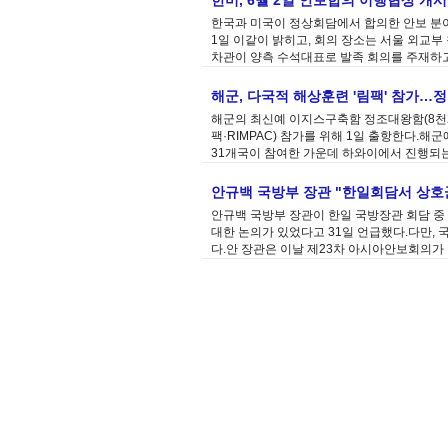
한미, 6월 2일 안보합의 이행협상 개
한국과 미국이 정상회담에서 합의한 안보 분야
1일 이같이 밝히고, 회의 장소는 서울 외교부
차관이 양측 수석대표로 발족 회의를 주재하고,
해군, 다국적 해상훈련 '림팩' 참가…
해군의 최신예 이지스구축함 정조대왕함(8천20
팩·RIMPAC) 참가를 위해 1일 출항한다.
31개국이 참여한 가운데 하와이에서 진행되는 림
안규백 국방부 장관 "한일회담서 상
안규백 국방부 장관이 한일 국방장관 회담 중
대한 논의가 있었다고 31일 언급했다.다만, 
다.안 장관은 이날 제23차 아시아안보회의가