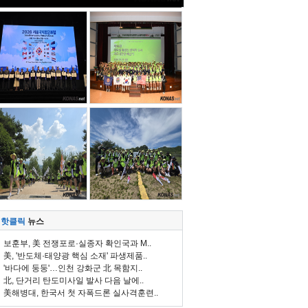
핫클릭
뉴스
보훈부, 美 전쟁포로·실종자 확인국과 M..
美, '반도체·태양광 핵심 소재' 파생제품..
'바다에 둥둥'…인천 강화군 北 목함지..
北, 단거리 탄도미사일 발사 다음 날에..
美해병대, 한국서 첫 자폭드론 실사격훈련..