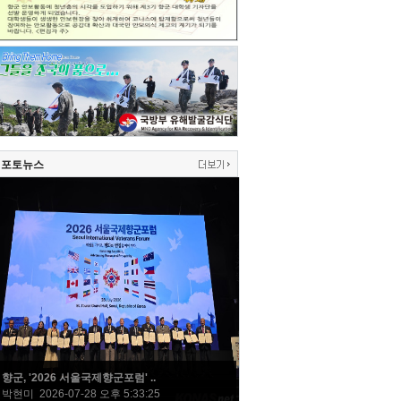
포토뉴스
향군, '2026 서울국제향군포럼' ..
박현미 2026-07-28 오후 5:33:25