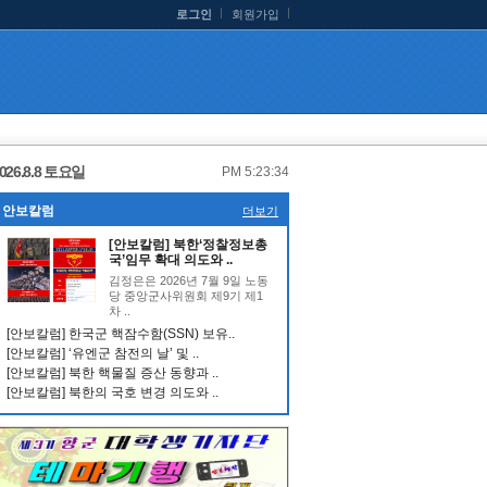
로그인
회원가입
026.8.8 토요일
PM 5:23:35
안보칼럼
더보기
[안보칼럼] 북한‘정찰정보총
국’임무 확대 의도와 ..
김정은은 2026년 7월 9일 노동
당 중앙군사위원회 제9기 제1
차 ..
[안보칼럼] 한국군 핵잠수함(SSN) 보유..
[안보칼럼] ‘유엔군 참전의 날’ 및 ..
[안보칼럼] 북한 핵물질 증산 동향과 ..
[안보칼럼] 북한의 국호 변경 의도와 ..