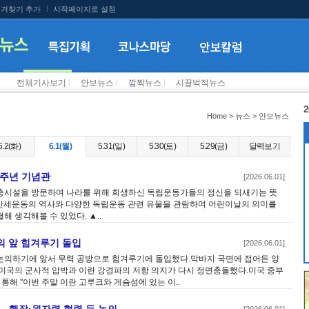
겨찾기 추가
시작페이지로 설정
전체기사보기
l
안보뉴스
l
깜짝뉴스
l
시끌벅적뉴스
2
Home > 뉴스 > 안보뉴스
6.2(화)
6.1(월)
5.31(일)
5.30(토)
5.29(금)
달력보기
00주년 기념관
[2026.06.01]
관 현충시설을 방문하며 나라를 위해 희생하신 독립운동가들의 정신을 되새기는 뜻
5 만세운동의 역사와 다양한 독립운동 관련 유물을 관람하며 어린이날의 의미를
 생각해볼 수 있었다. ▲..
의 앞 힘겨루기 돌입
[2026.06.01]
논의하기에 앞서 무력 공방으로 힘겨루기에 돌입했다.막바지 국면에 접어든 양
미국의 군사적 압박과 이란 강경파의 저항 의지가 다시 정면충돌했다.미국 중부
 통해 "이번 주말 이란 고루크와 게슘섬에 있는 이..