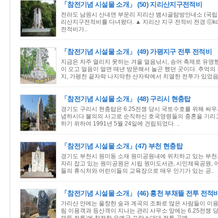
「참전기념 시설물 소개」 (50) 지리산지구전적비
전라도 남원시 산내면 부운리 지리산 뱀사골탐방안내소 (국립
리산지구전적비를 다녀왔다. ▲ 지리산 지구 전적비 전경 ⓒkon
전적비가..
「참전기념 시설물 소개」 (49) 가평지구 전투 전적비
지금은 자주 열리지 못하는 겨울 얼음낚시, 송어 축제로 유명
이 오고 얼음이 얼면 매년 방문해서 놀곤 했던 곳이다. 추억의
지, 가평천 끝자락 나지막한 산자락에서 치열한 전투가 있었음.
「참전기념 시설물 소개」 (48) 구리시 현충탑
경기도 구리시 현충탑은 6.25전쟁 당시 국토수호를 위해 싸
념하시다 불의의 사고로 순직하신 호국영령들의 충혼을 기리고
하기 위하여 1991년 5월 24일에 건립되었다. ..
「참전기념 시설물 소개」(47) 부천 현충탑
경기도 부천시 원미동 소재 원미공원내에 위치하고 있는 부천
자리 잡고 있는 원미공원은 시립 원미도서관, 시민체육공원, 
들의 휴식처와 어린이들의 교육장으로 매우 인기가 있는 공..
「참전기념 시설물 소개」 (46) 홍천 부채뜰 전투 전적
가리산 안에는 울창한 숲과 계곡의 조화로 많은 사람들이 이
림 이용객과 등산객이 지나는 관리 사무소 앞에는 6.25전쟁 당