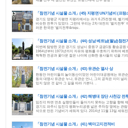
채뜰 전투’에 참전한 유엔군 프랑스대대 전투 공병 ..
「참전기념 시설물 소개」(45) 지평면 UN기념비 (프랑
경기도 양평군 지평면 지평리에서는 과거 6.25전쟁 때, 벨기
비슷한 전투가 있었다. 그런데 우리는 2차 대전의 ‘벌지전투’
러운 한국판 ‘벌지전투&rsqu..
「참전기념 시설물 소개」 (44) 성남 베트남(월남)참
이번에 탐방한 곳은 경기도 성남시 중원구 금광1동 황송공원 
1964년부터 1973년까지 자유와 평화를 수호하기 위하여 
혁혁한 전공과 꽃다운 젊은 나이에 산화한 용사들의 넋을 기리기
「참전기념 시설물 소개」 (43) 유관순 열사 상
한동안 어린이들의 놀이동산이었던 어린이대공원에는 유관순 열
동의 대명사 유관순 누나, 유관순 언니, 그의 공적은 이미 널리
있지 않은 것 같아 그 길을 따라 가본다. ..
「참전기념 시설물 소개」 (42) 해병대 장단 사천강 전
임진각 하면 연초 실향민들이 돌아가지 못하는 고향을 향해 제
경기도 파주시 임진각 평화누리공원 넓은 주차장 옆에는 관람
석으로 만든 기념비가 세워져 있다. 2014년 11월 13일 세워진 
「참전기념 시설물 소개」 (41) 백마고지전적비