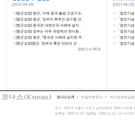
[2022-09-29]
[2021-06-25]
[향군성명] 향군, '서해 중국 불법 인공구조..
「참전기념 시
[향군성명] 향군, '정부의 핵추진 잠수함 건..
「참전기념 시
[향군성명] 중국은 대한민국 서해에 설치..
「참전기념 시
[향군성명] 정부는 자주 국방력과 한미동..
「참전기념 시
[향군성명] 향군, "중국은 서해에 설치한 무..
「참전기념 시
[향군성명]향군, '정부와 軍은 만반의 군..
「참전기념 시
관련기사 46개
코나스소개
l
비밀번호문의
l
개인정보취급방
주소 : 06374 서울시 서초구 남부순환로 2569 (서초동 13
등록일 : 2005.11.02 / 발행일 : 2003.11.11 