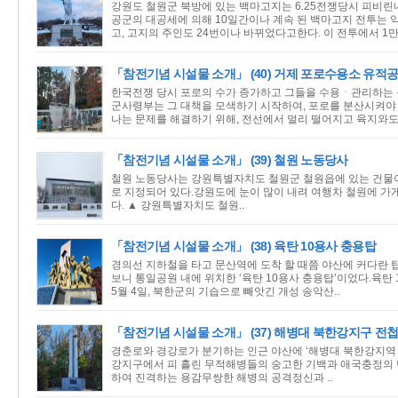
강원도 철원군 북방에 있는 백마고지는 6.25전쟁당시 피비린내 
공군의 대공세에 의해 10일간이나 계속 된 백마고지 전투는 
고, 고지의 주인도 24번이나 바뀌었다고한다. 이 전투에서 1만 
「참전기념 시설물 소개」 (40) 거제 포로수용소 유적
한국전쟁 당시 포로의 수가 증가하고 그들을 수용ㆍ관리하는 
군사령부는 그 대책을 모색하기 시작하여, 포로를 분산시켜야 
나는 문제를 해결하기 위해, 전선에서 멀리 떨어지고 육지와도 
「참전기념 시설물 소개」 (39) 철원 노동당사
철원 노동당사는 강원특별자치도 철원군 철원읍에 있는 건물
로 지정되어 있다.강원도에 눈이 많이 내려 여행차 철원에 가
다. ▲ 강원특별자치도 철원..
「참전기념 시설물 소개」 (38) 육탄 10용사 충용탑
경의선 지하철을 타고 문산역에 도착 할 때쯤 야산에 커다란 
보니 통일공원 내에 위치한 ‘육탄 10용사 충용탑’이었다.육탄 10
5월 4일, 북한군의 기습으로 빼앗긴 개성 송악산..
「참전기념 시설물 소개」 (37) 해병대 북한강지구 전
경춘로와 경강로가 분기하는 인근 야산에 ‘해병대 북한강지역 
강지구에서 피 흘린 무적해병들의 숭고한 기백과 애국충정의 
하여 진격하는 용감무쌍한 해병의 공격정신과 ..