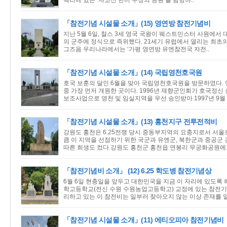
곡리에 있는 ‘자고산 한미 우정의 공원’을 탐방하..
「참전기념 시설물 소개」(15) 영연방 참전기념비
지난 5월 6일, 찰스 3세 영국 국왕이 웨스트민스터 사원에서
의 군주에 정식으로 즉위했다. 21세기 유럽에서 열리는 최초
그즈음 우리나라에서는 ‘가평 영연방 유엔참전국 자전..
「참전기념 시설물 소개」(14) 국립영천호국원
호국 보훈의 달인 6월을 맞아 국립영천호국원을 방문하였다.
중 가장 먼저 개원한 곳이다. 1996년 재향군인회가 호국정신
보조사업으로 영천 및 임실지역을 우선 승인받아 1997년 9월 
「참전기념 시설물 소개」(13) 홍천지구 전투전적비
강원도 홍천은 6.25전쟁 당시 중동부지역의 요충지로서 서울
큼 이 지역을 선점하기 위한 국군과 유엔군, 북한군과 중공군 
따른 희생도 컸다.강원도 홍천군 홍천읍 연봉리 무궁화공원에.
「참전기념비 소개」 (12) 6.25 학도병 참전기념상
6월 6일 현충일을 앞두고 대한민국을 지금 이 자리에 있도록
학고등학교(전신 수원 수원농업고등학고) 교정에 있는 참전기
리하고 있는 이 참전비는 일부러 찾아오지 않는 이상 존재를 알
「참전기념 시설물 소개」(11) 에티오피아 참전기념비