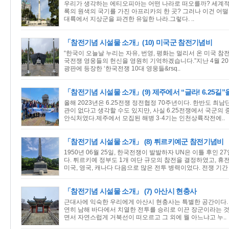
우리가 생각하는 에티오피아는 어떤 나라로 떠오를까? 세계적
록의 원색의 국기를 가진 아프리카의 한 곳? 그러나 이건 어떨
대륙에서 지상군을 파견한 유일한 나라.그렇다. ..
「참전기념 시설물 소개」(10) 미국군 참전기념비
“한국이 오늘날 누리는 자유, 번영, 평화는 멀리서 온 미국 참
국전쟁 영웅들의 헌신을 영원히 기억하겠습니다.”지난 4월 2
광판에 등장한 ‘한국전쟁 10대 영웅들&rsq..
「참전기념 시설물 소개」(9) 제주에서 “글라! 6.25길”
올해 2023년은 6.25전쟁 정전협정 70주년이다. 한반도 최남
관이 없다고 생각할 수도 있지만, 사실 6.25전쟁에서 국군의
안식처였다.제주에서 모집된 해병 3·4기는 인천상륙작전에..
「참전기념 시설물 소개」 (8) 튀르키예군 참전기념비
1950년 06월 25일, 한국전쟁이 발발하자 UN은 이틀 후인 
다. 튀르키예 정부도 1개 여단 규모의 참전을 결정하였고, 휴전
미국, 영국, 캐나다 다음으로 많은 전투 병력이었다. 전쟁 기간 
「참전기념 시설물 소개」 (7) 아산시 현충사
근대사에 익숙한 우리에게 아산시 현충사는 특별한 공간이다.
연히 남해 바다에서 치열한 전투를 승리로 이끈 장군이라는 것 
면서 자연스럽게 거북선이 떠오르고 그 외에 뭘 아느냐고 누..