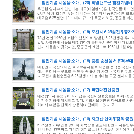
「참전기념 시설물 소개」(20) 타일랜드군 참전기념비
후끈한 열지수가 연상되는 태국(타일랜드)은 한국인들에게 
6시간이 채 걸리지 않는 이 나라는 이국적인 풍광과 에메랄드
태국은 6.25전쟁에 1개 대대 규모의 육군과 해군, 공군을 파견.
「참전기념 시설물 소개」(19) 포천시 6.25참전유공
73년 전인 1950년 북한의 남침으로 발발한 6.25전쟁은 우
발발 사흘만에 서울을 빼앗겼다가 유엔군의 즉각적인 개입으로 
면서 서울을 되찾았지만, 중공군의 개입으로 1951년 1월 4일 또
「참전기념 시설물 소개」(18) 충혼 승천상 & 유격부
대한민국 국립묘지 겸 호국보훈시설로 지정된 동작동 국립서
에서 관리하는 곳으로 군 복무 중 불의의 사고나 국지 전투로 
다.국립서울현충원은 6.25전쟁에서 늘어나는 국군 전사자를 안
「참전기념 시설물 소개」(17) 국립대전현충원
대전광역시 유성구에 자리잡은 국립대전현충원은 육·해·공군 
산임수 지형에 위치하고 있다. 국립서울현충원 다음으로 사람들
처에서 수많은 단체가 방문하여 참배하고 있다.국..
「참전기념 시설물 소개」(16) 자고산 한미우정의 공원
6.25전쟁 73주년을 맞이하여 목숨을 걸고 대한민국 자유민주
선 나라의 전쟁터로 자식과 형제를 보낸 가족들의 헌신에 감