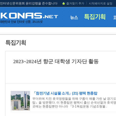
인터넷신문위원회 윤리강령을 준수합니다
즐겨찾기 추가
시작페이지로 설정
2023~2024년 향군 대학생 기자단 활동
「참전기념 시설물 소개」(21) 평택 현충탑
무더위에 지친 호국영령들을 위해 구름이 해를 가린 날 경기도
탑』을 방문했다. 이 현충탑은 평택시 출신 순국선열과 호국영령
곳에는 현충탑뿐만 아니라 『3·1독립운동 기념조형물..