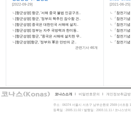
[2022-09-29]
[2021-06-25]
[향군성명] 향군, '서해 중국 불법 인공구조..
「참전기념 시
[향군성명] 향군, '정부의 핵추진 잠수함 건..
「참전기념 시
[향군성명] 중국은 대한민국 서해에 설치..
「참전기념 시
[향군성명] 정부는 자주 국방력과 한미동..
「참전기념 시
[향군성명] 향군, "중국은 서해에 설치한 무..
「참전기념 시
[향군성명]향군, '정부와 軍은 만반의 군..
「참전기념 시
관련기사 46개
코나스소개
l
비밀번호문의
l
개인정보취급방
주소 : 06374 서울시 서초구 남부순환로 2569 (서초동 13
등록일 : 2005.11.02 / 발행일 : 2003.11.11 