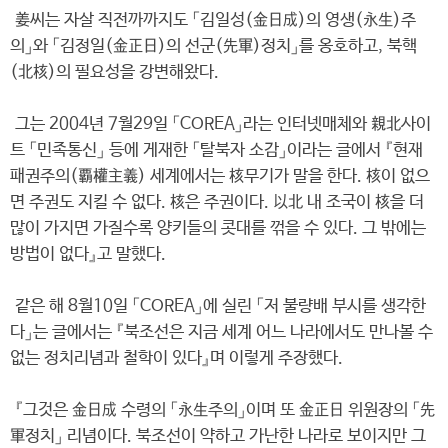
姜씨는 자살 직전까까지도 「김일성(金日成)의 영생(永生)주
의」와 「김정일(金正日)의 선군(先軍)정치」를 옹호하고, 북핵
(北核)의 필요성을 강변해왔다.
그는 2004년 7월29일 「COREA」라는 인터넷매체와 親北사이
트 「민족통신」 등에 게재한 「탈북자 소감」이라는 글에서 『현재
패권주의(覇權主義) 세계에서는 核무기가 말을 한다. 核이 없으
면 주권도 지킬 수 없다. 核은 주권이다. 以北 내 조국이 核을 더
많이 가지면 가질수록 양키들의 콧대를 꺾을 수 있다. 그 밖에는
방법이 없다』고 말했다.
같은 해 8월10일 「COREA」에 실린 「저 불량배 부시를 생각한
다」는 글에서는 『북조선은 지금 세계 어느 나라에서도 만나볼 수
없는 정치리념과 철학이 있다』며 이렇게 주장했다.
『그것은 金日成 수령의 「永生주의」이며 또 金正日 위원장의 「先
軍정치」 리념이다. 북조선이 약하고 가난한 나라로 보이지만 그