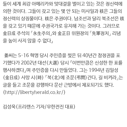
들이 세계 최강 아메리카와 맞대결을 벌이고 있는 것은 정신력에
의한 것이다. 그들이 갖고 있는 몇 안 되는 미사일과 核은 그들의
정신력의 상징물이다. 核은 주권이다. 남조선과 달리 북조선은 核
을 갖고 있기 때문에 주권국가로 유지해 가는 것이다. 그러므로
金日成 주석의 「永生주의」와 金正日 위원장의 「先軍정치」 리념
을 높이 사지 않을 수 없다』
姜씨는 5·16 혁명 당시 주민증을 찢은 뒤 40년간 참정권을 포
기했다가 2002년 대선(大選) 당시 『이번만큼은 신성한 한 표를
행사하겠다』며 주민증을 다시 만들었다. 그는 1994년 김일성
(金日成) 사망 시(時) 「북(北)에 조문(弔問)간다, 길 비켜라」는
글을 들고 조문을 강행하다 문산 근방에서 체포되기도 했다.
(
http://libertyherald.co.kr/
)
김성욱(프리랜스 기자/무한전진 대표)