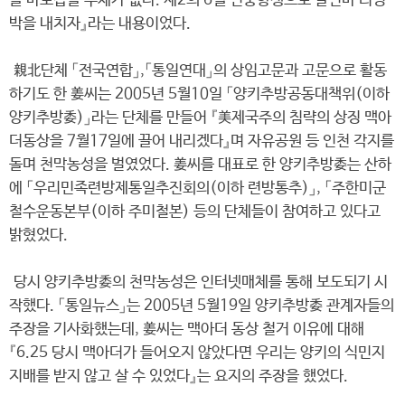
를 바로잡을 주체가 없다. 제2의 6월 민중항쟁으로 살인마 리명
박을 내치자』라는 내용이었다.
親北단체 「전국연합」,「통일연대」의 상임고문과 고문으로 활동
하기도 한 姜씨는 2005년 5월10일 「양키추방공동대책위(이하
양키추방委)」라는 단체를 만들어 『美제국주의 침략의 상징 맥아
더동상을 7월17일에 끌어 내리겠다』며 자유공원 등 인천 각지를
돌며 천막농성을 벌였었다. 姜씨를 대표로 한 양키추방委는 산하
에 「우리민족련방제통일추진회의(이하 련방통추)」, 「주한미군
철수운동본부(이하 주미철본) 등의 단체들이 참여하고 있다고
밝혔었다.
당시 양키추방委의 천막농성은 인터넷매체를 통해 보도되기 시
작했다. 「통일뉴스」는 2005년 5월19일 양키추방委 관계자들의
주장을 기사화했는데, 姜씨는 맥아더 동상 철거 이유에 대해
『6.25 당시 맥아더가 들어오지 않았다면 우리는 양키의 식민지
지배를 받지 않고 살 수 있었다』는 요지의 주장을 했었다.