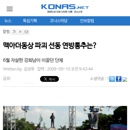
뉴스
특집기획
코나스마당
안보칼럼
칼럼
맥아더동상 파괴 선동 연방통추는?
6월 자살한 강희남이 이끌던 단체
Written by.
김성욱
입력 : 2009-09-10 오전 9:43:44
공유:
소셜댓글
: 1