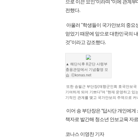
으로 이끈 요인”이라며 “이에 관계
전했다.
아울러 "학생들이 국가안보의 중요성
얻었기 때문에 앞으로 대한민국의 내
것"이라고 강조했다.
▲ 해단식후 8군단 사령부
충용관앞에서 기념촬영 모
습. ⓒkonas.net
또한 송필근 부단장(재향군인회 호국안보국 
기여하게 되어 기쁘다”며 “현재 운영하고 있는
기적인 관계를 맺고 국가안보의 주역으로 커
이어 송 부단장은 “답사단 개인에게
책자로 발간해 청소년 안보교육 자료로
코나스 이영찬 기자