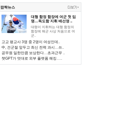
깜짝뉴스
대형 함정 함장에 여군 첫 임
명…독도함 지휘 배선영 ..
대령이 지휘하는 대형 함정의
함장에 해군 사상 처음으로 여
군..
고교 평교사 3명 중 2명이 여성인데..
中, 건군절 앞두고 최신 전력 과시…쓰..
공무원 일한만큼 보상한다…초과근무 ..
챗GPT가 멋대로 외부 플랫폼 해킹…..