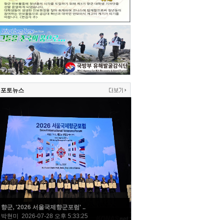
포토뉴스
향군, '2026 서울국제향군포럼' ..
박현미 2026-07-28 오후 5:33:25