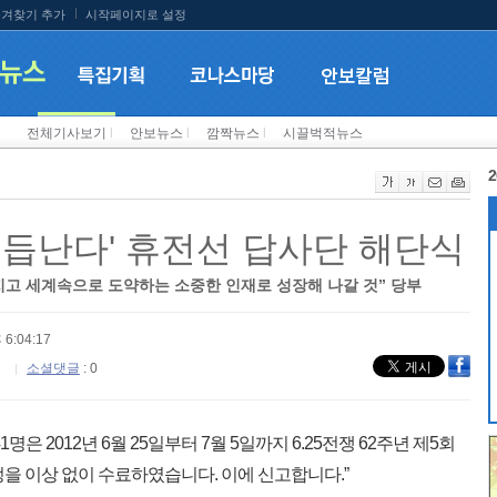
겨찾기 추가
시작페이지로 설정
전체기사보기
l
안보뉴스
l
깜짝뉴스
l
시끌벅적뉴스
2
거듭난다' 휴전선 답사단 해단식
지고 세계속으로 도약하는 소중한 인재로 성장해 나갈 것” 당부
 6:04:17
소셜댓글
: 0
은 2012년 6월 25일부터 7월 5일까지 6.25전쟁 62주년 제5회
을 이상 없이 수료하였습니다. 이에 신고합니다.”