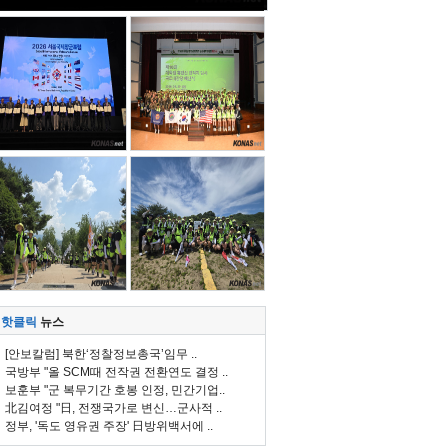
핫클릭
뉴스
[안보칼럼] 북한‘정찰정보총국’임무 ..
국방부 "올 SCM때 전작권 전환연도 결정 ..
보훈부 "군 복무기간 호봉 인정, 민간기업..
北김여정 "日, 전쟁국가로 변신…군사적 ..
정부, '독도 영유권 주장' 日방위백서에 ..