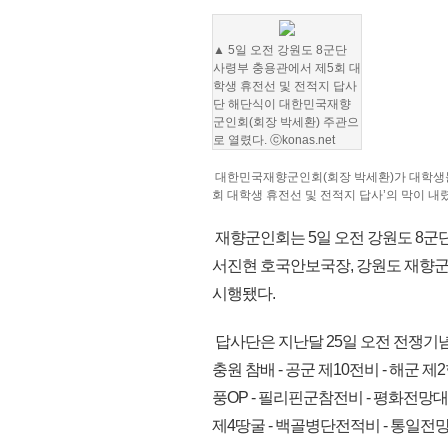
▲ 5일 오전 강원도 8군단
사령부 충용관에서 제5회 대
학생 휴전선 및 전적지 답사
단 해단식이 대한민국재향
군인회(회장 박세환) 주관으
로 열렸다. ⓒkonas.net
대한민국재향군인회(회장 박세환)가 대학생들
회 대학생 휴전선 및 전적지 답사’의 막이 내
재향군인회는 5일 오전 강원도 8군단
서진현 호국안보국장, 강원도 재향군
시행됐다.
답사단은 지난달 25일 오전 전쟁기
충원 참배 - 공군 제10전비 - 해군 제2
풍OP - 필리핀군참전비 - 평화전망대
제4땅굴 - 백골병단전적비 - 통일전망