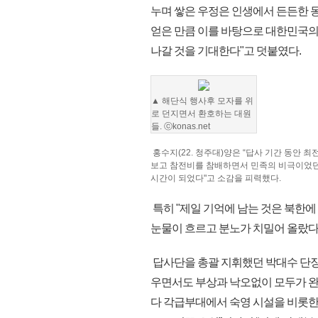
누며 쌓은 우정은 인생에서 든든한 동
얻은 만큼 이를 바탕으로 대한민국의
나갈 것을 기대한다"고 덧붙였다.
▲ 해단식 행사후 모자를 위
로 던지면서 환호하는 대원
들. ⓒkonas.net
홍수지(22. 청주대)양은 “답사 기간 동안 
보고 참전비를 참배하면서 민족의 비극이었던 
시간이 되었다"고 소감을 피력했다.
특히 "제일 기억에 남는 것은 북한에
눈물이 흐르고 분노가 치밀어 올랐다
답사단을 총괄 지휘했던 박대수 단장
우면서도 부상과 낙오없이 모두가 
다 각급부대에서 숙영 시설을 비롯한