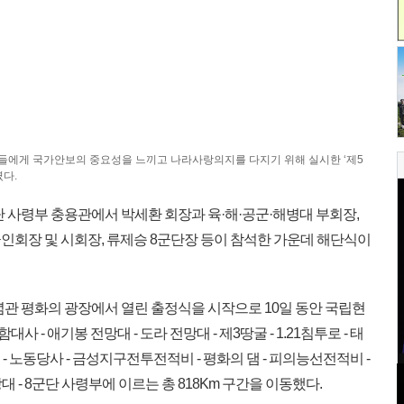
에게 국가안보의 중요성을 느끼고 나라사랑의지를 다지기 위해 실시한 ‘제5
렸다.
 사령부 충용관에서 박세환 회장과 육·해·공군·해병대 부회장,
인회장 및 시회장, 류제승 8군단장 등이 참석한 가운데 해단식이
념관 평화의 광장에서 열린 출정식을 시작으로 10일 동안 국립현
함대사 - 애기봉 전망대 - 도라 전망대 - 제3땅굴 - 1.21침투로 - 태
 - 노동당사 - 금성지구전투전적비 - 평화의 댐 - 피의능선전적비 -
대 - 8군단 사령부에 이르는 총 818Km 구간을 이동했다.