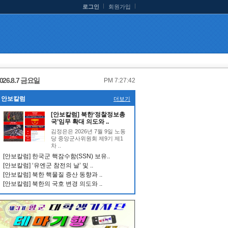
로그인
회원가입
026.8.7 금요일
PM 7:27:43
안보칼럼
더보기
[안보칼럼] 북한‘정찰정보총
국’임무 확대 의도와 ..
김정은은 2026년 7월 9일 노동
당 중앙군사위원회 제9기 제1
차 ..
[안보칼럼] 한국군 핵잠수함(SSN) 보유..
[안보칼럼] ‘유엔군 참전의 날’ 및 ..
[안보칼럼] 북한 핵물질 증산 동향과 ..
[안보칼럼] 북한의 국호 변경 의도와 ..