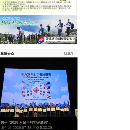
포토뉴스
향군, '2026 서울국제향군포럼' ..
박현미 2026-07-28 오후 5:33:25