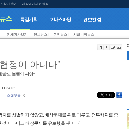
겨찾기 추가
시작페이지로 설정
전체기사보기
l
안보뉴스
l
깜짝뉴스
l
시끌벅적뉴스
2
협정이 아니다”
한반도 불행의 씨앗”
 11:34:02
소셜댓글
: 0
범자를 처벌하지 않았고, 배상문제를 뒤로 미루고, 전투행위를 중
준 것이 아니고 배상문제를 유보했을 뿐이다”