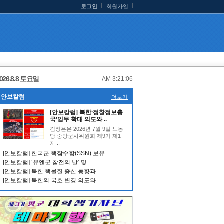
로그인
회원가입
026.8.8 토요일
AM 3:21:07
안보칼럼
더보기
[안보칼럼] 북한‘정찰정보총
국’임무 확대 의도와 ..
김정은은 2026년 7월 9일 노동
당 중앙군사위원회 제9기 제1
차 ..
[안보칼럼] 한국군 핵잠수함(SSN) 보유..
[안보칼럼] ‘유엔군 참전의 날’ 및 ..
[안보칼럼] 북한 핵물질 증산 동향과 ..
[안보칼럼] 북한의 국호 변경 의도와 ..