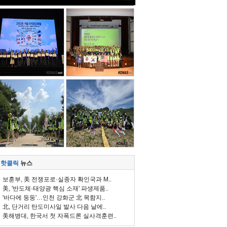
핫클릭
뉴스
보훈부, 美 전쟁포로·실종자 확인국과 M..
美, '반도체·태양광 핵심 소재' 파생제품..
'바다에 둥둥'…인천 강화군 北 목함지..
北, 단거리 탄도미사일 발사 다음 날에..
美해병대, 한국서 첫 자폭드론 실사격훈련..