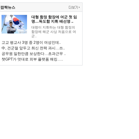
깜짝뉴스
대형 함정 함장에 여군 첫 임
명…독도함 지휘 배선영 ..
대령이 지휘하는 대형 함정의
함장에 해군 사상 처음으로 여
군..
고교 평교사 3명 중 2명이 여성인데..
中, 건군절 앞두고 최신 전력 과시…쓰..
공무원 일한만큼 보상한다…초과근무 ..
챗GPT가 멋대로 외부 플랫폼 해킹…..