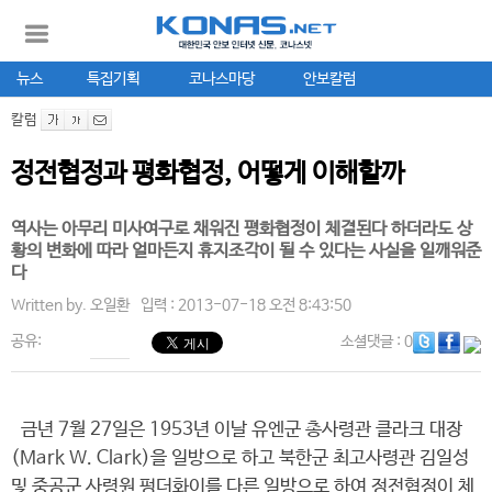
뉴스
특집기획
코나스마당
안보칼럼
칼럼
정전협정과 평화협정, 어떻게 이해할까
역사는 아무리 미사여구로 채워진 평화협정이 체결된다 하더라도 상
황의 변화에 따라 얼마든지 휴지조각이 될 수 있다는 사실을 일깨워준
다
Written by.
오일환
입력 : 2013-07-18 오전 8:43:50
공유:
소셜댓글
: 0
금년 7월 27일은 1953년 이날 유엔군 총사령관 클라크 대장
(Mark W. Clark)을 일방으로 하고 북한군 최고사령관 김일성
및 중공군 사령원 펑더화이를 다른 일방으로 하여 정전협정이 체