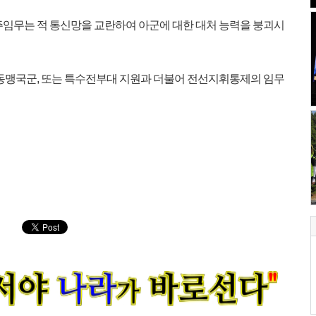
의 주임무는 적 통신망을 교란하여 아군에 대한 대처 능력을 붕괴시
동맹국군, 또는 특수전부대 지원과 더불어 전선지휘통제의 임무