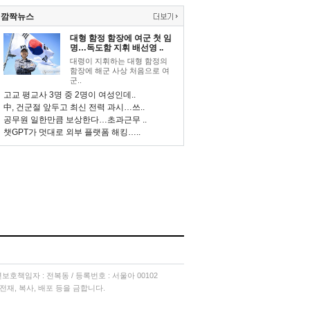
깜짝뉴스
대형 함정 함장에 여군 첫 임
명…독도함 지휘 배선영 ..
대령이 지휘하는 대형 함정의
함장에 해군 사상 처음으로 여
군..
고교 평교사 3명 중 2명이 여성인데..
中, 건군절 앞두고 최신 전력 과시…쓰..
공무원 일한만큼 보상한다…초과근무 ..
챗GPT가 멋대로 외부 플랫폼 해킹…..
소년보호책임자 : 전복동 / 등록번호 : 서울아 00102
단 전재, 복사, 배포 등을 금합니다.