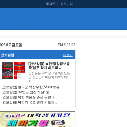
로그인
회원가입
026.8.7 금요일
PM 8:26:08
안보칼럼
더보기
[안보칼럼] 북한‘정찰정보총
국’임무 확대 의도와 ..
김정은은 2026년 7월 9일 노동
당 중앙군사위원회 제9기 제1
차 ..
[안보칼럼] 한국군 핵잠수함(SSN) 보유..
[안보칼럼] ‘유엔군 참전의 날’ 및 ..
[안보칼럼] 북한 핵물질 증산 동향과 ..
[안보칼럼] 북한의 국호 변경 의도와 ..