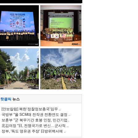
핫클릭
뉴스
[안보칼럼] 북한‘정찰정보총국’임무 ..
국방부 "올 SCM때 전작권 전환연도 결정 ..
보훈부 "군 복무기간 호봉 인정, 민간기업..
北김여정 "日, 전쟁국가로 변신…군사적 ..
정부, '독도 영유권 주장' 日방위백서에 ..