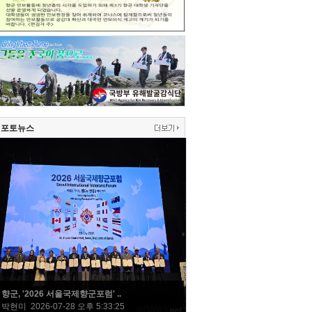
포토뉴스
향군, '2026 서울국제향군포럼' ..
박현미 2026-07-28 오후 5:33:25