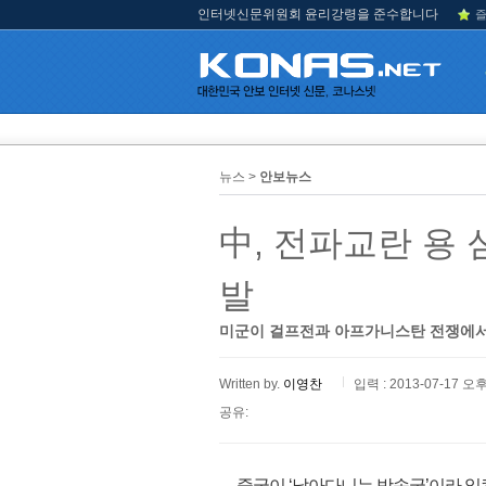
인터넷신문위원회 윤리강령을 준수합니다
즐
뉴스 >
안보뉴스
中, 전파교란 용 
발
미군이 걸프전과 아프가니스탄 전쟁에서 활
Written by.
이영찬
입력 : 2013-07-17 오후
공유:
중국이 ‘날아다니는 방송국’이라 일