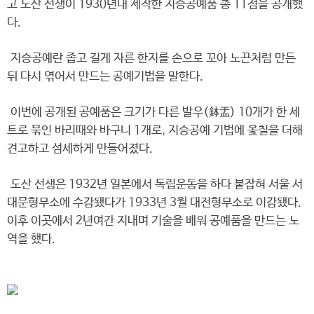
고 도산 선생이 1930년대 제작한 지승공예품 총 11점을 공개했
다.
지승공예란 좁고 길게 자른 한지를 손으로 꼬아 노끈처럼 만든
뒤 다시 엮어서 만드는 공예기법을 말한다.
이번에 공개된 공예품은 크기가 다른 발우(鉢盂) 10개가 한 세
트로 묶인 바리때와 바구니 1개로, 지승공예 기법에 옻칠을 더해
견고하고 섬세하게 만들어졌다.
도산 선생은 1932년 일본에서 독립운동을 하다 붙잡혀 서울 서
대문형무소에 수감됐다가 1933년 3월 대전형무소로 이감됐다.
이후 이곳에서 2년여간 지내며 기술을 배워 공예품을 만드는 노
역을 했다.