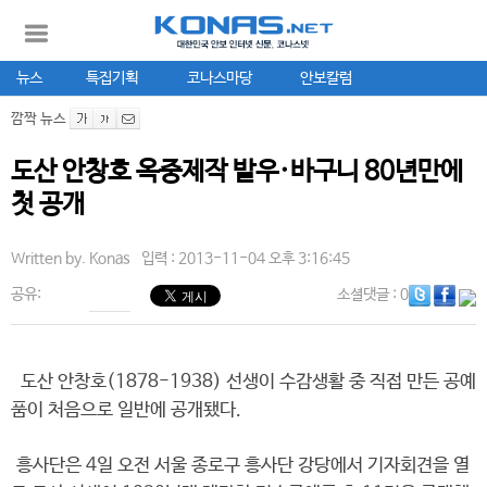
뉴스
특집기획
코나스마당
안보칼럼
깜짝 뉴스
도산 안창호 옥중제작 발우·바구니 80년만에
첫 공개
Written by.
Konas
입력 : 2013-11-04 오후 3:16:45
공유:
소셜댓글
: 0
도산 안창호(1878-1938) 선생이 수감생활 중 직접 만든 공예
품이 처음으로 일반에 공개됐다.
흥사단은 4일 오전 서울 종로구 흥사단 강당에서 기자회견을 열