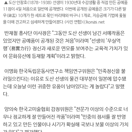
▲ 도산 안창호(1878-1938) 선생이 1930년대 수감생활 중 직접 만든 공예품
11점이 4일 처음으로 일반에 공개됐다. 이번에 공개된 공예품은 크기가 다른 발
우(鉢盂) 10개가 한 세트로 묶인 바리때와 바구니 1개로, 지승공예 기법에 옻칠
을 더해 견고하고 섬세하게 만들어졌다.(사진 연합)ⓒkonas.net
반재철 흥사단 이사장은 "그동안 도산 선생이 남긴 서예작품은
있었지만 공예품이 공개된 것은 처음"이라며 "선생의 '무실역
행'(務實力行) 정신과 새로운 면모를 보여주는 교육적 가치가 있
어 문화유산에 등재할 계획"이라고 밝혔다.
이명화 한국독립운동사연구소 책임연구위원은 "민족정신을 불
러일으킨다는 이유로 도산 선생의 물건 대부분이 일본에 압수됐
는데 오늘날 이런 귀중한 유품이 남아있다는 게 놀랍다"고 말했
다.
양의숙 한국고미술협회 감정위원은 "전문가 이상의 수준으로 너
무나 정교하게 잘 만들어진 작품"이라며 "민중의 정서를 잘 반영
하고 있고 만든 인물이나 시기가 확실해 국보나 보물 이상의 가치